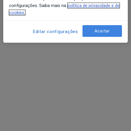
configurações. Saiba mais na
política de privacidade e de
cookies.
Aceitar
Editar configurações
Dr. Nuno Campos
Oftalmologista
6 opiniões
Morada 1
Morada 2
Av. Infante Santo, 34, Lisboa
•
Mapa
Hospital Cuf Infante Santo
Cirurgia Do Glaucoma Congenito
Preço não disponível
Esse especialista não oferece agendamento online para esse endereço.
Solicite um atendimento