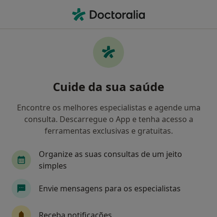
Men
Cirurgia Do Glaucoma Congenito • Lisboa, Lisboa
Filters
• 1
Mapa
Cirurgia Do Glaucoma Congenito, Lisboa
Cuide da sua saúde
Como classificamos os resultados
Encontre os melhores especialistas e agende uma
consulta. Descarregue o App e tenha acesso a
Qual é a especialização que procura?
ferramentas exclusivas e gratuitas.
Oftalmologista
Alergologista
Anestesiolo
Organize as suas consultas de um jeito
simples
Envie mensagens para os especialistas
Receba notificações