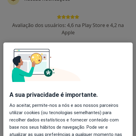
Dra. Maria João Veludo
Avaliação dos usuários: 4,6 na Play Store e 4,2 na
Oftalmologista
Apple
Morada 1
Morada 2
Morada 3
Av. Fontes Pereira de Melo, 35 - 3º Dt.º - Edf. Imaviz, Lisboa
•
Mapa
Consultório privado
Cirurgia Do Glaucoma Congenito
Preço não disponível
Esse especialista não oferece agendamento online para esse endereço.
A sua privacidade é importante.
Solicite um atendimento
Ao aceitar, permite-nos a nós e aos nossos parceiros
utilizar cookies (ou tecnologias semelhantes) para
recolher dados estatísticos e fornecer conteúdo com
base nos seus hábitos de navegação. Pode ver e
atualizar as suas preferências a qualquer momento nas