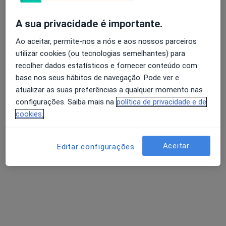
A sua privacidade é importante.
Ao aceitar, permite-nos a nós e aos nossos parceiros
Dr. Delfin Tavares
utilizar cookies (ou tecnologias semelhantes) para
Traumatologista
recolher dados estatísticos e fornecer conteúdo com
Av. 5 de outubro 68 - 8º D, Lisboa
•
Mapa
base nos seus hábitos de navegação. Pode ver e
Ent Clinik - Clínica Médica
atualizar as suas preferências a qualquer momento nas
Primeira consulta Ortopedia e Traumatologia
desde 90 €
configurações. Saiba mais na
política de privacidade e de
cookies.
Esse especialista não oferece agendamento online para esse endereço.
Solicite um atendimento
Aceitar
Editar configurações