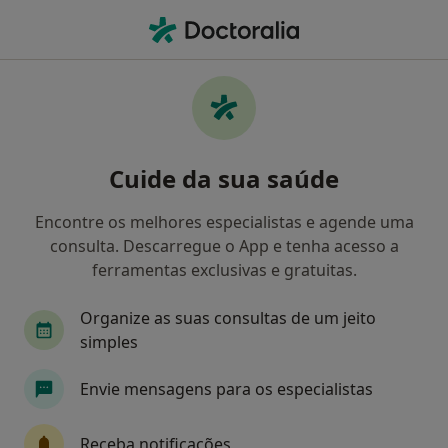
Men
Primeira Consulta Ortopedia E Traumatologia • Lisboa, Lisboa
Filters
• 1
Mapa
Primeira consulta Ortopedia e
Cuide da sua saúde
Traumatologia, Lisboa
Como classificamos os resultados
Encontre os melhores especialistas e agende uma
consulta. Descarregue o App e tenha acesso a
ferramentas exclusivas e gratuitas.
Qual é a especialização que procura?
Organize as suas consultas de um jeito
Traumatologista
Psicólogo
Cirurgião gera
simples
Envie mensagens para os especialistas
Receba notificações