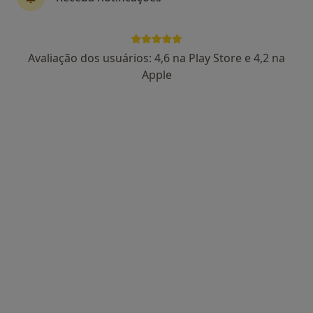
Avaliação dos usuários: 4,6 na Play Store e 4,2 na
Dr. José Reis
Apple
Traumatologista
9 opiniões
Avenida 5 de Outubro, 56 6º, Lisboa
•
Mapa
Clínica do Pé
Primeira consulta Ortopedia e Traumatologia
Preço não disponível
Esse especialista não oferece agendamento online para esse endereço.
Solicite um atendimento