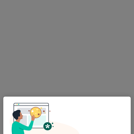
Dr. Frederico Teixeira
Traumatologista
8 opiniões
Rua Tierno Galvan, Torre 3, Piso 6, Sala 606, Lisboa
•
Mapa
CLIVIP - Clínica Médica
Primeira consulta Ortopedia e Traumatologia
80 €
Esse especialista não oferece agendamento online para esse endereço.
Solicite um atendimento