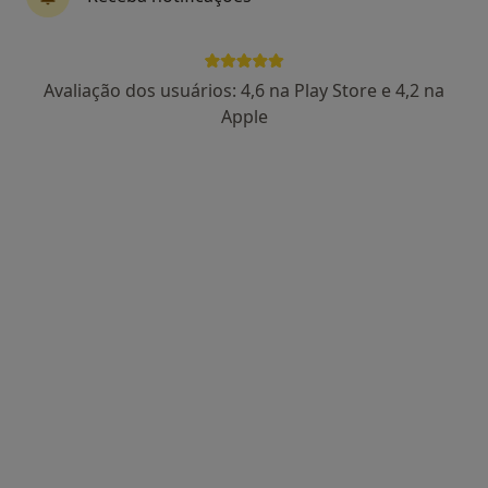
Dr. Artur Pereira de Castro
Avaliação dos usuários: 4,6 na Play Store e 4,2 na
Médico do desporto, Traumatologista
Apple
29 opiniões
Morada 1
Morada 2
R. Embaixador Teixeira de Sampaio, 3 B, Lisboa
•
Mapa
Consultório privado
Artroscopia do ombro
Preço não disponível
Esse especialista não oferece agendamento online para esse endereço.
Solicite um atendimento