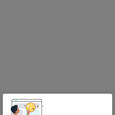
André Barros
Traumatologista
5 opiniões
Morada 1
Morada 2
Morada 3
Morada 4
Rua Coro Sto Amaro Oeiras, 12 2780-379 Oeiras, Oeiras
•
Mapa
Hospital Da Luz - Oeiras
Artroscopia do ombro
Preço não disponível
Esse especialista não oferece agendamento online para esse endereço.
Solicite um atendimento