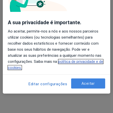
A sua privacidade é importante.
Ao aceitar, permite-nos a nós e aos nossos parceiros
utilizar cookies (ou tecnologias semelhantes) para
recolher dados estatísticos e fornecer conteúdo com
base nos seus hábitos de navegação. Pode ver e
Dr. João Goulão
atualizar as suas preferências a qualquer momento nas
Traumatologista
configurações. Saiba mais na
política de privacidade e de
1 opinião
cookies.
Morada 1
Morada 2
Aceitar
Editar configurações
R. Serpa Pinto 7, Lisboa
•
Mapa
Hospital Da Ordem Terceira
Artroscopia do ombro
Preço não disponível