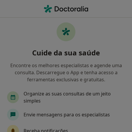
Men
Artroscopia Do Ombro • Lisboa, Lisboa
Filters
• 1
Mapa
Artroscopia do ombro, Lisboa
Cuide da sua saúde
Como classificamos os resultados
Encontre os melhores especialistas e agende uma
consulta. Descarregue o App e tenha acesso a
Qual é a especialização que procura?
ferramentas exclusivas e gratuitas.
Traumatologista
Cirurgião geral
Médico 
Organize as suas consultas de um jeito
simples
Envie mensagens para os especialistas
Receba notificações