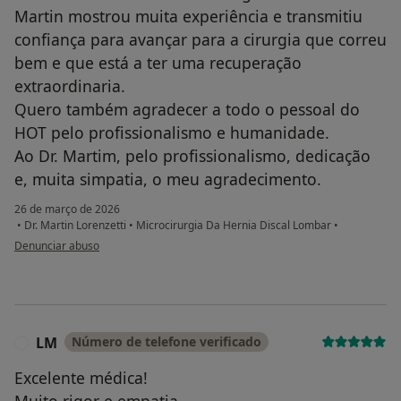
Martin mostrou muita experiência e transmitiu
confiança para avançar para a cirurgia que correu
bem e que está a ter uma recuperação
extraordinaria.
Quero também agradecer a todo o pessoal do
HOT pelo profissionalismo e humanidade.
Ao Dr. Martim, pelo profissionalismo, dedicação
e, muita simpatia, o meu agradecimento.
26 de março de 2026
•
Dr. Martin Lorenzetti
•
Microcirurgia Da Hernia Discal Lombar
•
na opinião do utilizador José Santos
Denunciar abuso
LM
Número de telefone verificado
L
Excelente médica!
Muito rigor e empatia