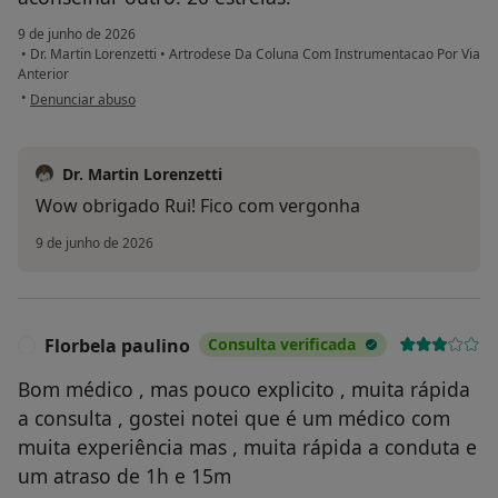
9 de junho de 2026
•
Dr. Martin Lorenzetti
•
Artrodese Da Coluna Com Instrumentacao Por Via
Anterior
na opinião do utilizador Rui Marques
•
Denunciar abuso
Dr. Martin Lorenzetti
Wow obrigado Rui! Fico com vergonha
9 de junho de 2026
Florbela paulino
Consulta verificada
F
Bom médico , mas pouco explicito , muita rápida
a consulta , gostei notei que é um médico com
muita experiência mas , muita rápida a conduta e
um atraso de 1h e 15m