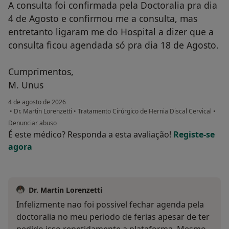
A consulta foi confirmada pela Doctoralia pra dia
4 de Agosto e confirmou me a consulta, mas
entretanto ligaram me do Hospital a dizer que a
consulta ficou agendada só pra dia 18 de Agosto.
Cumprimentos,
M. Unus
4 de agosto de 2026
•
Dr. Martin Lorenzetti
•
Tratamento Cirúrgico de Hernia Discal Cervical
•
na opinião do utilizador M. Unus
Denunciar abuso
É este médico? Responda a esta avaliação!
Registe-se
agora
Dr. Martin Lorenzetti
Infelizmente nao foi possivel fechar agenda pela
doctoralia no meu periodo de ferias apesar de ter
pedido isso repetidamente a plataforma. Mesmo