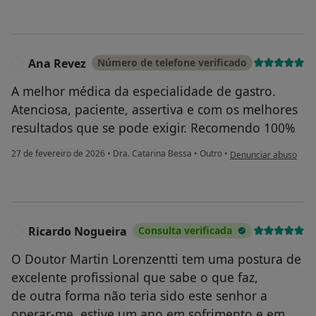
Ana Revez
Número de telefone verificado
A
A melhor médica da especialidade de gastro.
Atenciosa, paciente, assertiva e com os melhores
resultados que se pode exigir. Recomendo 100%
na opinião do utiliza
27 de fevereiro de 2026
•
Dra. Catarina Bessa
•
Outro
•
Denunciar abuso
Ricardo Nogueira
Consulta verificada
R
O Doutor Martin Lorenzentti tem uma postura de
excelente profissional que sabe o que faz,
de outra forma não teria sido este senhor a
operar-me, estive um ano em sofrimento e em