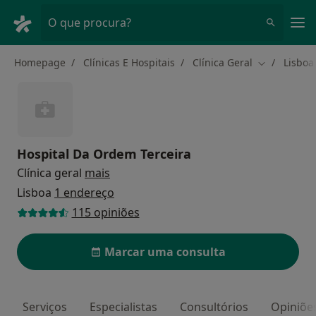
Men
O que procura?
Homepage
Clínicas E Hospitais
Clínica Geral
Lisboa
Mudar de c
Hospital Da Ordem Terceira
Clínica geral
mais
Lisboa
1 endereço
115 opiniões
Marcar uma consulta
Serviços
Especialistas
Consultórios
Opiniõe