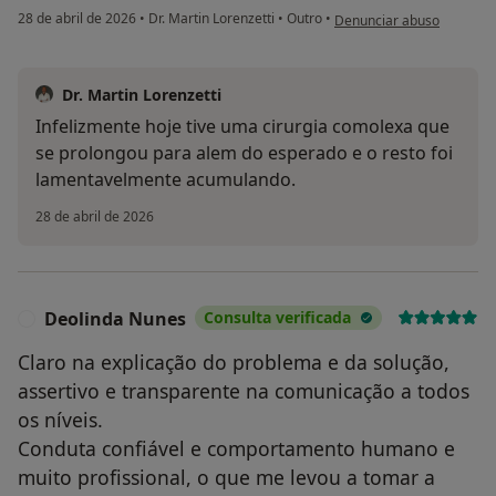
na opinião do utilizador Fl
28 de abril de 2026
•
Dr. Martin Lorenzetti
•
Outro
•
Denunciar abuso
Dr. Martin Lorenzetti
Infelizmente hoje tive uma cirurgia comolexa que
se prolongou para alem do esperado e o resto foi
lamentavelmente acumulando.
28 de abril de 2026
Deolinda Nunes
Consulta verificada
D
Claro na explicação do problema e da solução,
assertivo e transparente na comunicação a todos
os níveis.
Conduta confiável e comportamento humano e
muito profissional, o que me levou a tomar a