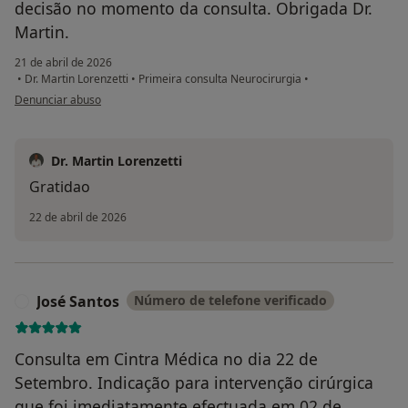
decisão no momento da consulta. Obrigada Dr.
Martin.
21 de abril de 2026
•
Dr. Martin Lorenzetti
•
Primeira consulta Neurocirurgia
•
na opinião do utilizador Deolinda Nunes
Denunciar abuso
Dr. Martin Lorenzetti
Gratidao
22 de abril de 2026
José Santos
Número de telefone verificado
J
Consulta em Cintra Médica no dia 22 de
Setembro. Indicação para intervenção cirúrgica
que foi imediatamente efectuada em 02 de