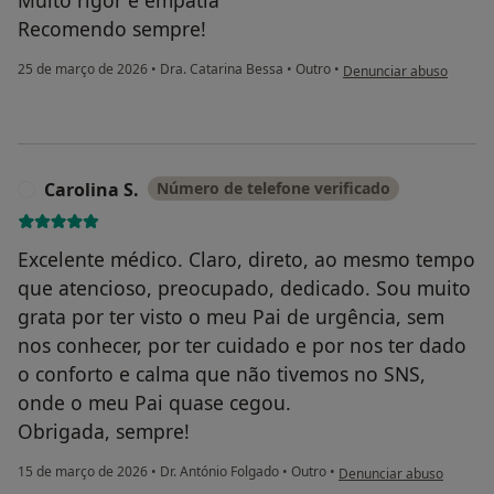
Recomendo sempre!
na opinião do utilizador
25 de março de 2026
•
Dra. Catarina Bessa
•
Outro
•
Denunciar abuso
Carolina S.
Número de telefone verificado
C
Excelente médico. Claro, direto, ao mesmo tempo
que atencioso, preocupado, dedicado. Sou muito
grata por ter visto o meu Pai de urgência, sem
nos conhecer, por ter cuidado e por nos ter dado
o conforto e calma que não tivemos no SNS,
onde o meu Pai quase cegou.
Obrigada, sempre!
na opinião do utilizador C
15 de março de 2026
•
Dr. António Folgado
•
Outro
•
Denunciar abuso