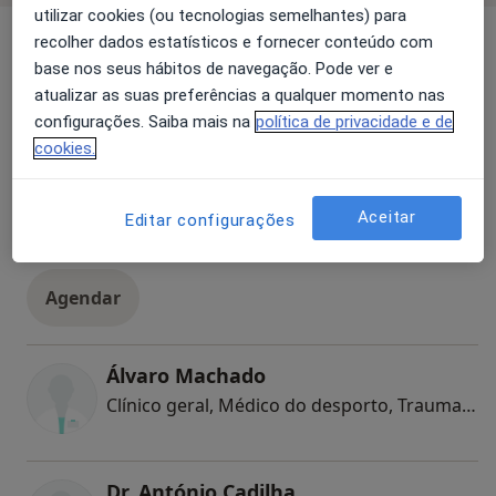
utilizar cookies (ou tecnologias semelhantes) para
Especialistas
Verificar meu plano de sáude
recolher dados estatísticos e fornecer conteúdo com
base nos seus hábitos de navegação. Pode ver e
Todos
atualizar as suas preferências a qualquer momento nas
configurações. Saiba mais na
política de privacidade e de
cookies.
Dr. Martin Lorenzetti
Mais agendados
Aceitar
Neurocirurgião
Editar configurações
126 opiniões
Agendar
Álvaro Machado
Clínico geral, Médico do desporto, Traumatologista
Dr. António Cadilha