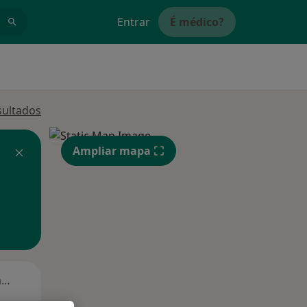
Entrar
É médico?
sultados
Ampliar mapa
Segunda-feira
Ter,
Qua
Qui,
11 Ago
12 Ago
13 Ago