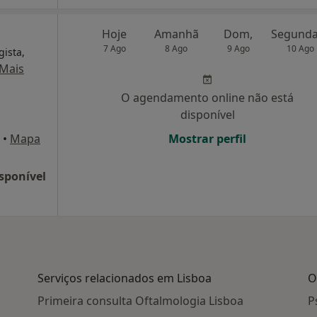
Hoje
Amanhã
Dom,
7 Ago
8 Ago
9 Ago
10 Ago
gista,
Mais
O agendamento online não está
disponível
•
Mapa
Mostrar perfil
sponível
Serviços relacionados em Lisboa
O
Primeira consulta Oftalmologia Lisboa
P