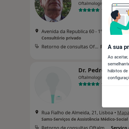
Oftalmologista
1 opinião
Avenida da Republica 60 - 1º Esq, Lisboa
Consultório privado
A sua p
Retorno de consultas Oftalmologia
Preço não di
Ao aceitar,
semelhante
Dr. Pedro Reis
hábitos de
Oftalmologista
configuraç
1 opinião
Rua Fialho de Almeida, 21, Lisboa
•
Map
Retorno de consultas Oftalmologia
Serviço