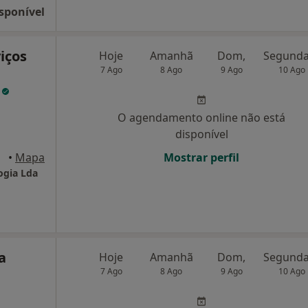
sponível
iços
Hoje
Amanhã
Dom,
7 Ago
8 Ago
9 Ago
10 Ago
a
O agendamento online não está
disponível
•
Mapa
Mostrar perfil
ogia Lda
a
Hoje
Amanhã
Dom,
7 Ago
8 Ago
9 Ago
10 Ago