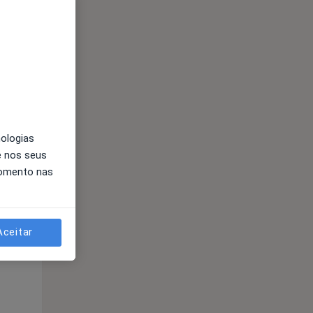
nologias
e nos seus
Segunda-feira
Ter,
Qua
Qui,
momento nas
11 Ago
12 Ago
13 Ago
Aceitar