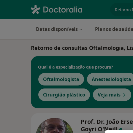
especiali
Datas disponíveis
Planos de saúd
Retorno de consultas Oftalmologia, Li
Qual é a especialização que procura?
Oftalmologista
Anestesiologista
Cirurgião plástico
Veja mais
Prof. Dr. João Ers
Goyri O'Neill