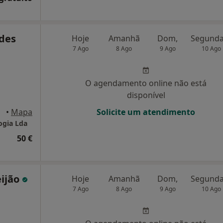
rdes
Hoje
Amanhã
Dom,
7 Ago
8 Ago
9 Ago
10 Ago
O agendamento online não está
disponível
•
Mapa
Solicite um atendimento
ogia Lda
50 €
eijão
Hoje
Amanhã
Dom,
7 Ago
8 Ago
9 Ago
10 Ago