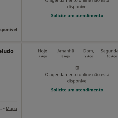
O agendamento online não está
disponível
Solicite um atendimento
sponível
eludo
Hoje
Amanhã
Dom,
7 Ago
8 Ago
9 Ago
10 Ago
O agendamento online não está
disponível
Solicite um atendimento
elo, 35 - 3º Dt.º - Edf. Imaviz, Lisboa
•
Mapa