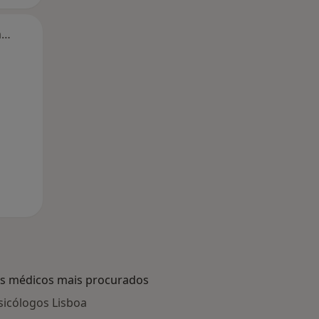
Segunda-feira
Ter,
Qua
Qui,
11 Ago
12 Ago
13 Ago
s médicos mais procurados
sicólogos Lisboa