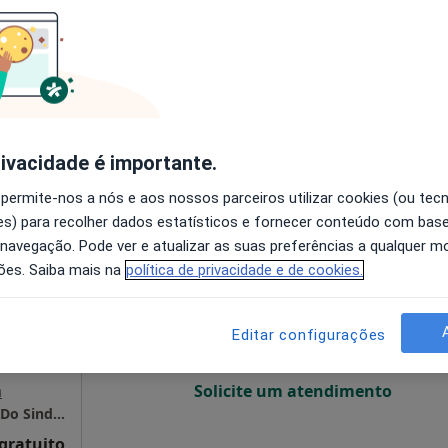
O agendamento online não está
disponível
•
Mapa
Solicite um atendimento
rivacidade é importante.
sponível
 permite-nos a nós e aos nossos parceiros utilizar cookies (ou tec
s) para recolher dados estatísticos e fornecer conteúdo com bas
Hoje
Amanhã
Dom,
 navegação. Pode ver e atualizar as suas preferências a qualquer 
7 Ago
8 Ago
9 Ago
10 Ago
ões. Saiba mais na
política de privacidade e de cookies.
O agendamento online não está
Editar configurações
disponível
a
Solicite um atendimento
Sams-Serviços de Assistência Médico-Social Do Sindicato Dos Bancários Do Sul E Ilhas
 gratuito