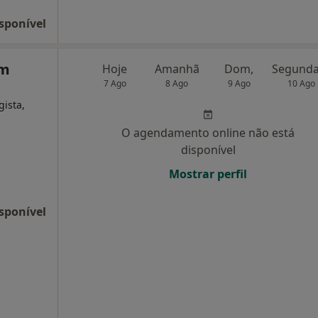
sponível
em
Hoje
Amanhã
Dom,
7 Ago
8 Ago
9 Ago
10 Ago
gista,
O agendamento online não está
disponível
Mostrar perfil
sponível