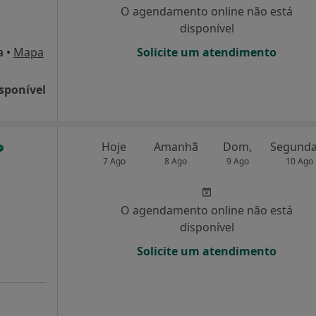
O agendamento online não está
disponível
a
•
Mapa
Solicite um atendimento
sponível
Hoje
Amanhã
Dom,
7 Ago
8 Ago
9 Ago
10 Ago
O agendamento online não está
disponível
Solicite um atendimento