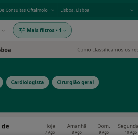
dade, doença ou nome
p. ex. Lisboa
e
Mais filtros
•
1
sboa
Como classificamos os re
Cardiologista
Cirurgião geral
e de
Hoje
Amanhã
Dom,
7 Ago
8 Ago
9 Ago
10 Ago