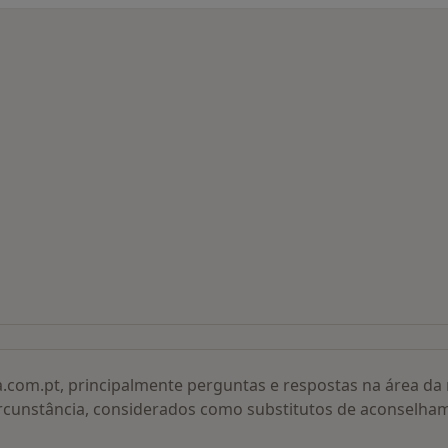
 procurados
a.com.pt, principalmente perguntas e respostas na área d
rcunstância, considerados como substitutos de aconselha