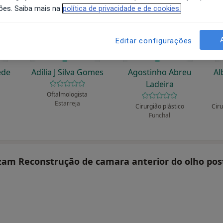
ões. Saiba mais na
política de privacidade e de cookies.
Editar configurações
êde
Adília J Silva Gomes
Agostinho Abreu
Al
Ladeira
Oftalmologista
Estarreja
Cirurgião plástico
Funchal
lizam Reconstrução de camara anterior do olho p