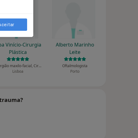
Aceitar
ba Vinício-Cirurgia
Alberto Marinho
Plástica
Leite
Cirurgião maxilo-facial, Cirurgião plástico
Oftalmologista
Lisboa
Porto
ostrauma?