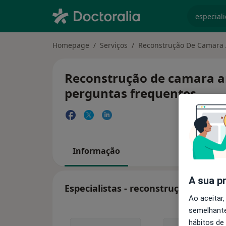
especiali
Homepage
Serviços
Reconstrução De Camara 
Reconstrução de camara an
perguntas frequentes
Informação
A sua p
Especialistas - reconstrução de ca
Ao aceitar,
semelhante
hábitos de