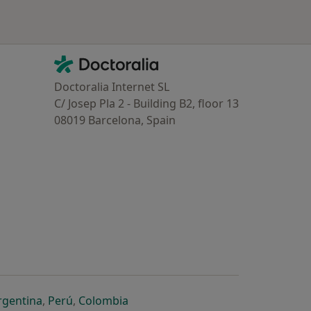
Contacto
Doctoralia - Homepage
Doctoralia Internet SL
C/ Josep Pla 2 - Building B2, floor 13
08019 Barcelona, Spain
dor
 separador
 novo separador
re num novo separador
abre num novo separador
abre num novo separador
abre num novo separador
rgentina
,
Perú
,
Colombia