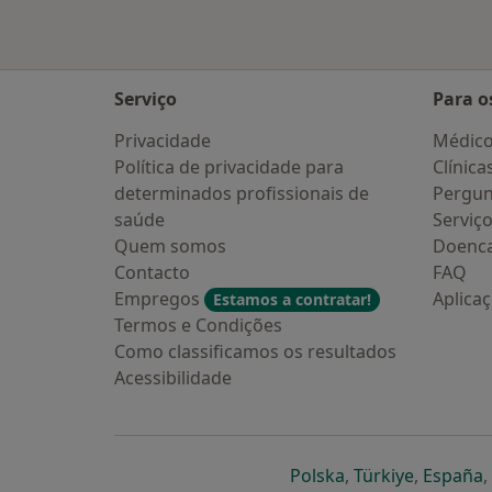
Serviço
Para o
Privacidade
Médic
Política de privacidade para
Clínica
determinados profissionais de
Pergun
saúde
Serviç
Quem somos
Doenc
Contacto
FAQ
Empregos
Aplica
Estamos a contratar!
Termos e Condições
Como classificamos os resultados
Acessibilidade
abre num novo s
abre num
a
Polska
,
Türkiye
,
España
,