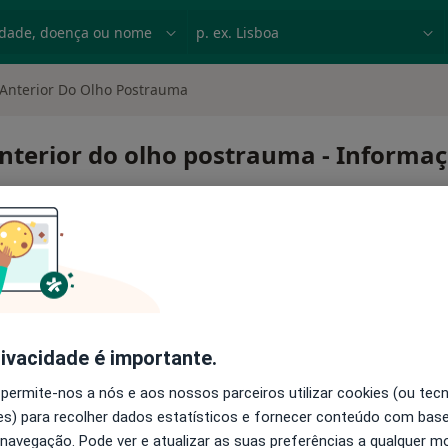
dade, doença ou nome
p. ex. Lisboa
Anterior Do Olho Postrauma
terior do olho postrauma - Informaçã
rivacidade é importante.
mara anterior do olho postrauma
 permite-nos a nós e aos nossos parceiros utilizar cookies (ou tec
s) para recolher dados estatísticos e fornecer conteúdo com bas
 navegação. Pode ver e atualizar as suas preferências a qualquer 