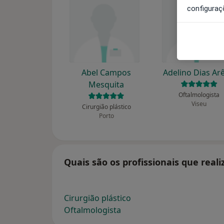
configuraç
Abel Campos
Adelino Dias Ar
Mesquita
Oftalmologista
Viseu
Cirurgião plástico
Porto
Quais são os profissionais que rea
Cirurgião plástico
Oftalmologista