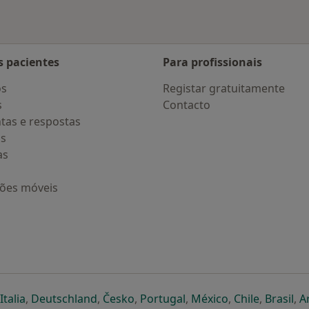
s pacientes
Para profissionais
os
Registar gratuitamente
s
Contacto
tas e respostas
os
as
ções móveis
eparador
 novo separador
bre num novo separador
abre num novo separador
abre num novo separador
abre num novo separador
abre num novo separa
abre num novo
abre num
ab
Italia
,
Deutschland
,
Česko
,
Portugal
,
México
,
Chile
,
Brasil
,
A