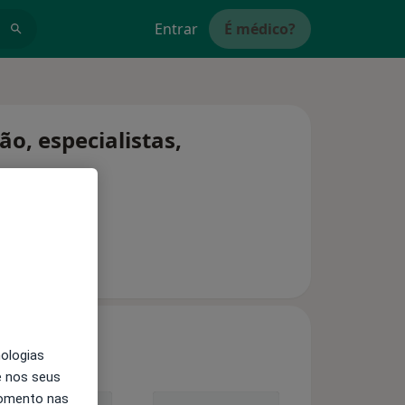
Entrar
É médico?
o, especialistas,
nologias
e nos seus
momento nas