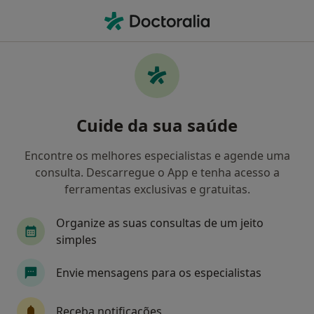
Men
Psicólogo • Porto, Porto
Filters
Mapa
Psicólogos em Porto
Cuide da sua saúde
Como classificamos os resultados
Encontre os melhores especialistas e agende uma
consulta. Descarregue o App e tenha acesso a
ferramentas exclusivas e gratuitas.
Organize as suas consultas de um jeito
simples
Envie mensagens para os especialistas
Premium Plus
Dr. Jorge Veloso
Receba notificações