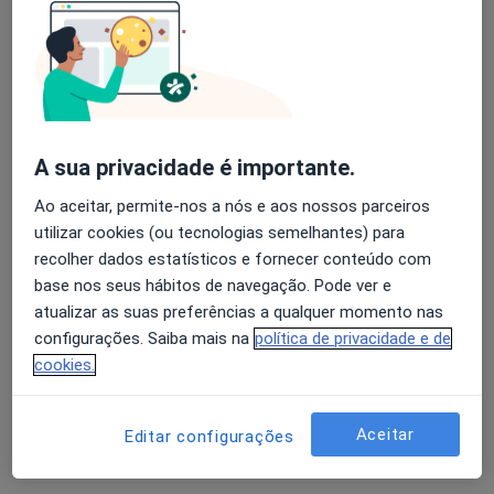
A sua privacidade é importante.
Dra. Cristina Fafiães Oliveira
Ao aceitar, permite-nos a nós e aos nossos parceiros
Psicólogo
utilizar cookies (ou tecnologias semelhantes) para
Bonfim, Porto
•
Mapa
recolher dados estatísticos e fornecer conteúdo com
Psicóloga Clínica/ Terapeuta Familiar, Cristina Fafiães Oliveira
base nos seus hábitos de navegação. Pode ver e
Consulta online
Serviço gratuito
atualizar as suas preferências a qualquer momento nas
Esse especialista não oferece agendamento online para esse endereço.
configurações. Saiba mais na
política de privacidade e de
cookies.
Solicite um atendimento
Aceitar
Editar configurações