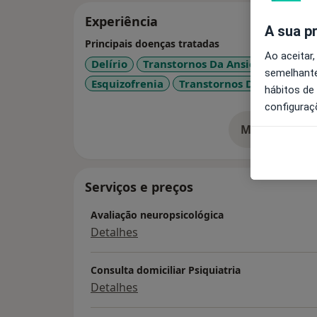
Experiência
A sua p
Principais doenças tratadas
Ao aceitar,
Delírio
Transtornos Da Ansiedade
Tra
semelhante
Esquizofrenia
Transtornos Da Personali
hábitos de
configuraç
Mostrar mais
so
Serviços e preços
Avaliação neuropsicológica
Detalhes
Consulta domiciliar Psiquiatria
Detalhes