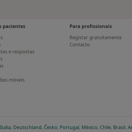
s pacientes
Para profissionais
os
Registar gratuitamente
s
Contacto
tas e respostas
os
as
ções móveis
eparador
 novo separador
bre num novo separador
abre num novo separador
abre num novo separador
abre num novo separador
abre num novo separa
abre num novo
abre num
ab
Italia
,
Deutschland
,
Česko
,
Portugal
,
México
,
Chile
,
Brasil
,
A