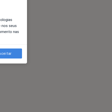
nologias
e nos seus
momento nas
Aceitar