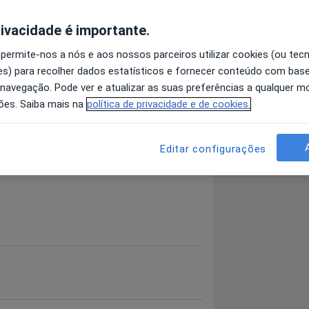
rivacidade é importante.
 permite-nos a nós e aos nossos parceiros utilizar cookies (ou tec
nstorno Depressivo Maior
s) para recolher dados estatísticos e fornecer conteúdo com bas
a11y_sr_more_diseases
dade
+25
 navegação. Pode ver e atualizar as suas preferências a qualquer 
ões. Saiba mais na
política de privacidade e de cookies.
 detalhes
bre a experiência
Editar configurações