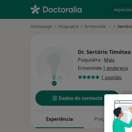
especiali
Homepage
Psiquiatra
Ermesinde
Sertór
Mudar de c
Dr.
Sertório Timóteo
sobre a
Psiquiatra
·
Mais
Ermesinde
1 endereço
1 opinião
Dados do contacto
Experiência
Preços