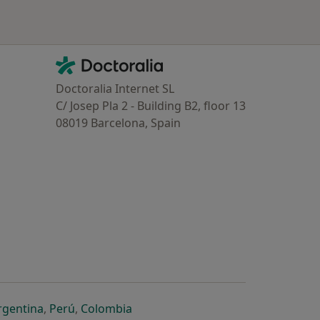
Contacto
Doctoralia - Homepage
Doctoralia Internet SL
C/ Josep Pla 2 - Building B2, floor 13
08019 Barcelona, Spain
dor
 separador
 novo separador
re num novo separador
abre num novo separador
abre num novo separador
abre num novo separador
rgentina
,
Perú
,
Colombia