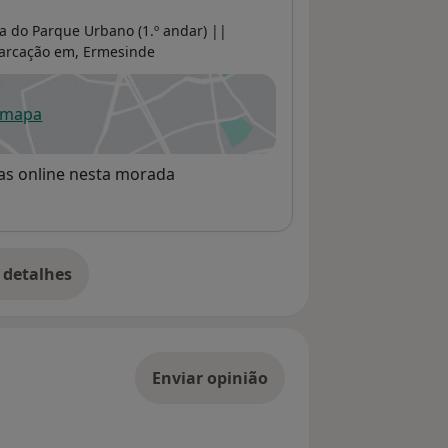
a do Parque Urbano (1.º andar) ||
arcação em,
Ermesinde
 mapa
re num novo separador
rvas online nesta morada
 detalhes
bre o endereço
Enviar opinião