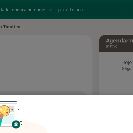
dade, doença ou nome
p. ex. Lisboa
io Timóteo
idade
Agendar n
Inativo
s especializações
Hoje
6 Ago
agend
Solicite um atendimento
Consultórios
Opiniões (1)