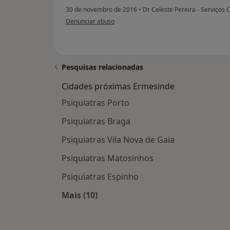
30 de novembro de 2016
•
Dr Celeste Pereira - Serviços 
na opinião do utilizador anônimo
Denunciar abuso
Pesquisas relacionadas
Cidades próximas Ermesinde
Psiquiatras Porto
Psiquiatras Braga
Psiquiatras Vila Nova de Gaia
Psiquiatras Matosinhos
Psiquiatras Espinho
Mais (10)
Mais na categoria: Cidades próxima