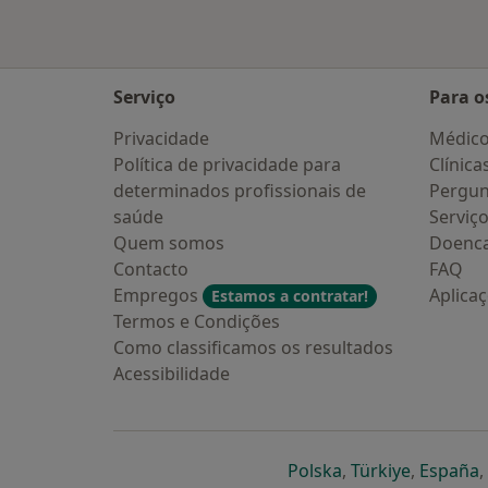
Serviço
Para o
Privacidade
Médic
Política de privacidade para
Clínica
determinados profissionais de
Pergun
saúde
Serviç
Quem somos
Doenc
Contacto
FAQ
Empregos
Aplica
Estamos a contratar!
Termos e Condições
Como classificamos os resultados
Acessibilidade
abre num novo s
abre num
a
Polska
,
Türkiye
,
España
,