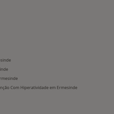
esinde
inde
Ermesinde
tenção Com Hiperatividade em Ermesinde
oenças mais tratadas