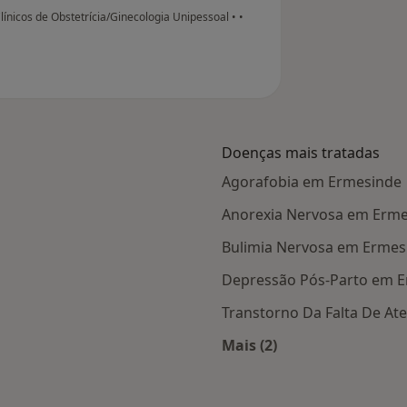
Clínicos de Obstetrícia/Ginecologia Unipessoal
•
•
Doenças mais tratadas
Agorafobia em Ermesinde
Anorexia Nervosa em Erm
Bulimia Nervosa em Ermes
Depressão Pós-Parto em 
Transtorno Da Falta De A
Mais (2)
s Ermesinde
Mais na categoria: D