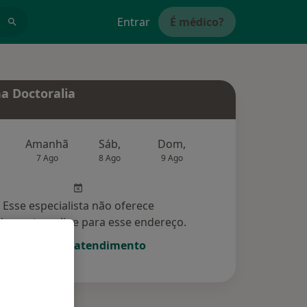
Entrar
É médico?
a Doctoralia
Amanhã
Sáb,
Dom,
Segunda-feira
Ter,
7 Ago
8 Ago
9 Ago
10 Ago
11 Ag
Esse especialista não oferece
amento online para esse endereço.
Solicite um atendimento