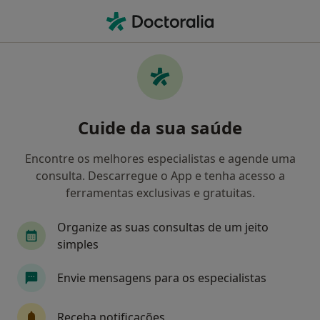
Men
Agorafobia • Ermesinde, Porto
Filters
• 1
Mapa
Agorafobia, Ermesinde
Cuide da sua saúde
Como classificamos os resultados
Encontre os melhores especialistas e agende uma
consulta. Descarregue o App e tenha acesso a
Qual é a especialização que procura?
ferramentas exclusivas e gratuitas.
Psicólogo
Psiquiatra
Cardiologista
C
Organize as suas consultas de um jeito
simples
Envie mensagens para os especialistas
Receba notificações