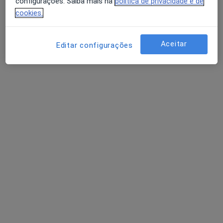
configurações. Saiba mais na
política de privacidade e de
cookies.
Aceitar
Editar configurações
Dr. Hélio Borges
Psicólogo
26 opiniões
Pc D. Filipa Lencastre 22, 2º andar - sala 28, Porto
•
Mapa
Psicologia Directa
Primeira consulta Psicologia
55 €
Esse especialista não oferece agendamento online para esse endereço.
Solicite um atendimento