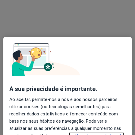
Dra. Érica Ramos
Psicólogo
39 opiniões
Rua Bonjardim 432,
•
Mapa
Clínica Intervir
Primeira consulta Psicologia
Preço não disponível
A sua privacidade é importante.
Esse especialista não oferece agendamento online para esse endereço.
Ao aceitar, permite-nos a nós e aos nossos parceiros
Solicite um atendimento
utilizar cookies (ou tecnologias semelhantes) para
recolher dados estatísticos e fornecer conteúdo com
base nos seus hábitos de navegação. Pode ver e
atualizar as suas preferências a qualquer momento nas