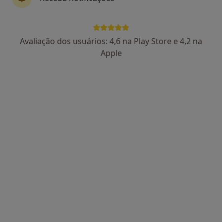
Dra. Vitória Ferreira
Avaliação dos usuários: 4,6 na Play Store e 4,2 na
Psicólogo
Apple
27 opiniões
Morada 1
Morada 2
Consulta de Psicologia online, Porto
•
Mapa
Dra. Vitória Ferreira Porto
Primeira consulta Psicologia
desde 55 €
Esse especialista não oferece agendamento online para esse endereço.
Solicite um atendimento