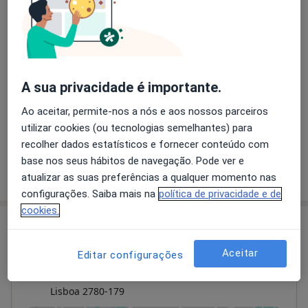
Consulta psicológica para adultos
35 €
Detalhes
Psicoterapia
A sua privacidade é importante.
35 €
Detalhes
Ao aceitar, permite-nos a nós e aos nossos parceiros
utilizar cookies (ou tecnologias semelhantes) para
+ 3 serviços
recolher dados estatísticos e fornecer conteúdo com
base nos seus hábitos de navegação. Pode ver e
Como mostramos os preços?
atualizar as suas preferências a qualquer momento nas
configurações. Saiba mais na
política de privacidade e de
cookies.
Consultório
Aceitar
Editar configurações
Atendimento online Dra. Rosângela Rocha
Barreto
Lisboa
2780-179