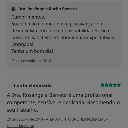
Dra. Rosângela Rocha Barreto
Cumprimentos,
Sua opinião é o meu norte pra avançar no
desenvolvimento de minhas habilidades. Fico
bastante satisfeita em atingir suas expectativas.
Obrigada!
Tenha um bom dia!
20 de novembro de 2019
Conta eliminada
A Dra. Rosangela Barreto é uma profissional
competente, sensível e dedicada. Recomendo o
seu trabalho.
23 de outubro de 2019
•
ATENDIMENTO ONLINE/PRESENCIAL
•
•
na opinião do utilizador Conta eliminada
Denunciar abuso