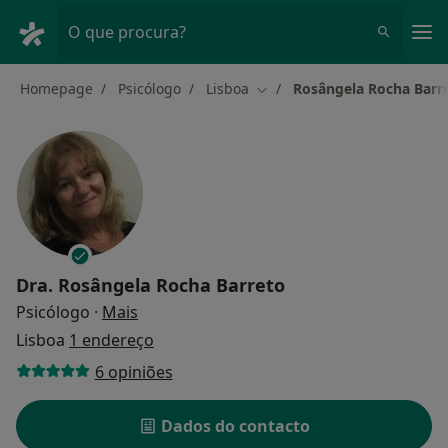
Men
O que procura?
Homepage
Psicólogo
Lisboa
Rosângela Rocha Barr
Mudar de cidade
Dra.
Rosângela Rocha Barreto
sobre as especializações
Psicólogo
·
Mais
Lisboa
1 endereço
6 opiniões
Dados do contacto