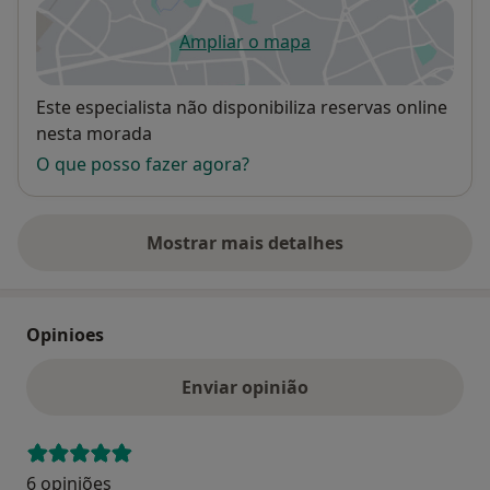
Ampliar o mapa
abre num novo separador
Disponibilidade
Este especialista não disponibiliza reservas online
nesta morada
O que posso fazer agora?
Mostrar mais detalhes
sobre o endereço
Opinioes
Enviar opinião
6 opiniões