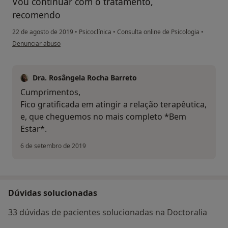
Vou continuar com o tratamento,
recomendo
22 de agosto de 2019
•
Psicoclínica
•
Consulta online de Psicologia
•
na opinião do utilizador Conta eliminada
Denunciar abuso
Dra. Rosângela Rocha Barreto
Cumprimentos,
Fico gratificada em atingir a relação terapêutica,
e, que cheguemos no mais completo *Bem
Estar*.
6 de setembro de 2019
Dúvidas solucionadas
33 dúvidas de pacientes solucionadas na Doctoralia