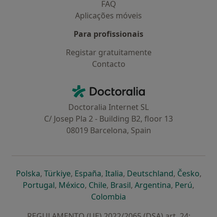
FAQ
Aplicações móveis
Para profissionais
Registar gratuitamente
Contacto
Contacto
Doctoralia - Homepage
Doctoralia Internet SL
C/ Josep Pla 2 - Building B2, floor 13
08019 Barcelona, Spain
abre num novo separador
abre num novo separador
abre num novo separador
abre num novo separado
abre num n
abre
Polska
,
Türkiye
,
España
,
Italia
,
Deutschland
,
Česko
,
abre num novo separador
abre num novo separador
abre num novo separador
abre num novo separa
abre num no
abre n
Portugal
,
México
,
Chile
,
Brasil
,
Argentina
,
Perú
,
abre num novo separad
Colombia
REGULAMENTO (UE) 2022/2065 (DSA) art. 24: