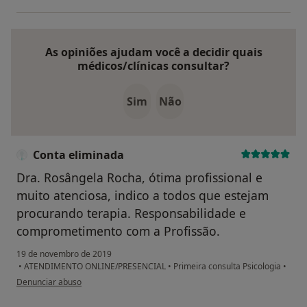
As opiniões ajudam você a decidir quais
médicos/clínicas consultar?
Sim
Não
Conta eliminada
Dra. Rosângela Rocha, ótima profissional e
muito atenciosa, indico a todos que estejam
procurando terapia. Responsabilidade e
comprometimento com a Profissão.
19 de novembro de 2019
•
ATENDIMENTO ONLINE/PRESENCIAL
•
Primeira consulta Psicologia
•
na opinião do utilizador Conta eliminada
Denunciar abuso