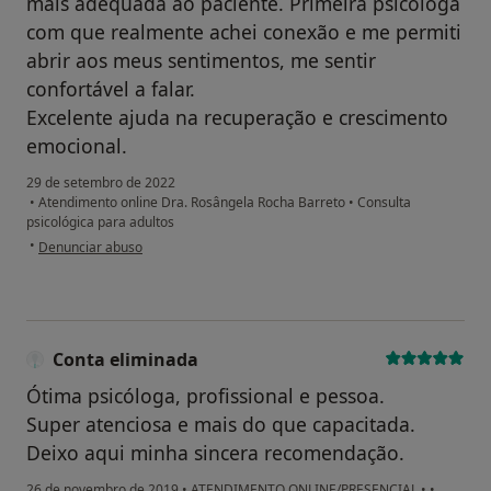
mais adequada ao paciente. Primeira psicóloga
com que realmente achei conexão e me permiti
abrir aos meus sentimentos, me sentir
confortável a falar.
Excelente ajuda na recuperação e crescimento
emocional.
29 de setembro de 2022
•
Atendimento online Dra. Rosângela Rocha Barreto
•
Consulta
psicológica para adultos
na opinião do utilizador Laura
•
Denunciar abuso
Conta eliminada
Ótima psicóloga, profissional e pessoa.
Super atenciosa e mais do que capacitada.
Deixo aqui minha sincera recomendação.
26 de novembro de 2019
•
ATENDIMENTO ONLINE/PRESENCIAL
•
•