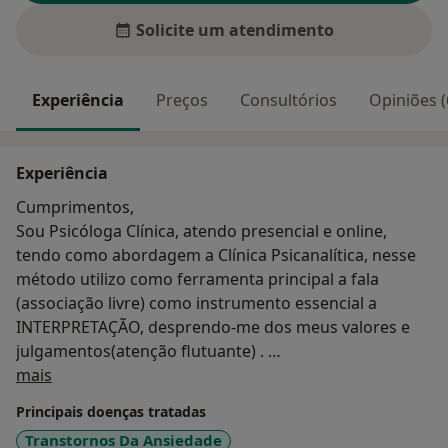
Solicite um atendimento
Experiência
Preços
Consultórios
Opiniões (
Experiência
Cumprimentos,
Sou Psicóloga Clínica, atendo presencial e online,
tendo como abordagem a Clínica Psicanalítica, nesse
método utilizo como ferramenta principal a fala
(associação livre) como instrumento essencial a
INTERPRETAÇÃO, desprendo-me dos meus valores e
julgamentos(atenção flutuante) .
Sobre mim
Não vejo o sujeito como doença, e sim como um
mais
TODO, com suas habilidades, com seu contexto de
Principais doenças tratadas
vida, respeitando sua visão de mundo, busco
Transtornos Da Ansiedade
desvendar seu inconsciente (...).