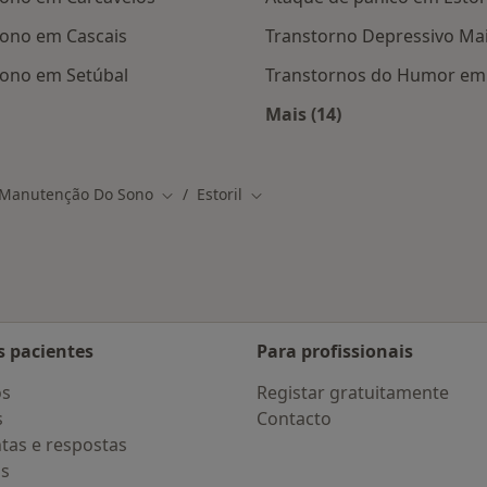
Sono em Cascais
Transtorno Depressivo Mai
Sono em Setúbal
Transtornos do Humor em 
Mais (14)
Estoril
Mais na categoria: D
a Manutenção Do Sono
Estoril
Mudar de cidade
Mudar de cidade
s pacientes
Para profissionais
os
Registar gratuitamente
s
Contacto
tas e respostas
os