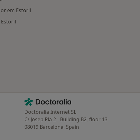
or em Estoril
Estoril
oenças relacionadas em Estoril
Contacto
Doctoralia - Homepage
Doctoralia Internet SL
C/ Josep Pla 2 - Building B2, floor 13
08019 Barcelona, Spain