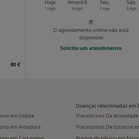
a
Hoje
Amanhã
Sex,
Sáb,
5 Ago
6 Ago
7 Ago
8 Ago
O agendamento online não está
disponível
Solicite um atendimento
80 €
Doenças relacionadas em E
Sono em Lisboa
Transtornos Da Ansiedade 
 Sono em Amadora
Transtornos De Estresse em
Sono em Carcavelos
Ataque de pânico em Estor