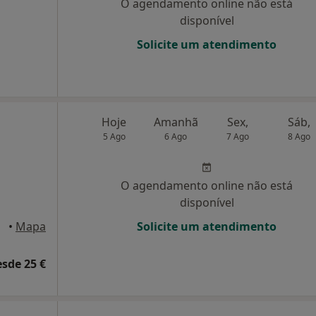
O agendamento online não está
disponível
Solicite um atendimento
Hoje
Amanhã
Sex,
Sáb,
5 Ago
6 Ago
7 Ago
8 Ago
O agendamento online não está
disponível
isboa
•
Mapa
Solicite um atendimento
esde 25 €