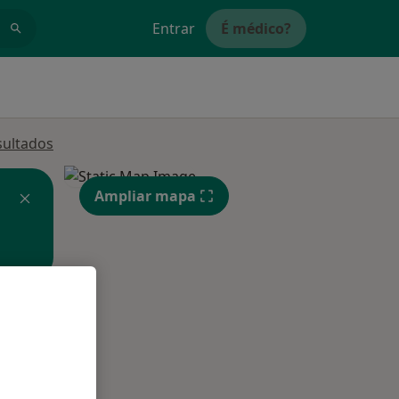
Entrar
É médico?
sultados
Ampliar mapa
Dom,
Segunda-feira
Ter,
9 Ago
10 Ago
11 Ago