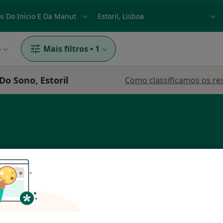
dade, doença ou nome
p. ex. Lisboa
e
Mais filtros
•
1
Do Sono, Estoril
Como classificamos os re
Hoje
Amanhã
Sex,
Sáb,
5 Ago
6 Ago
7 Ago
8 Ago
O agendamento online não está