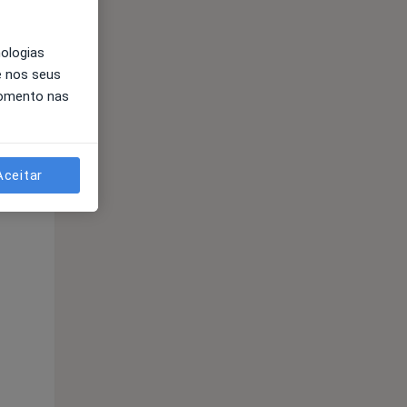
nologias
e nos seus
momento nas
Aceitar
Dom,
Segunda-feira
Ter,
9 Ago
10 Ago
11 Ago