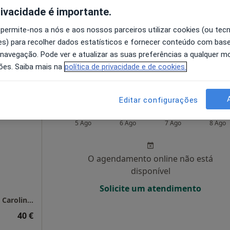
rivacidade é importante.
disponível
, R/C - São Pedro do Estoril, Estoril
•
Mapa
Solicite um atendimento
 permite-nos a nós e aos nossos parceiros utilizar cookies (ou tec
s) para recolher dados estatísticos e fornecer conteúdo com bas
 navegação. Pode ver e atualizar as suas preferências a qualquer 
65 €
ões. Saiba mais na
política de privacidade e de cookies.
Editar configurações
rnara
Hoje
Amanhã
Sex,
Sáb,
5 Ago
6 Ago
7 Ago
8 Ago
O agendamento online não está
disponível
Solicite um atendimento
Consultório de Psicologia Online - Psicóloga Carolina Cornara
40 €