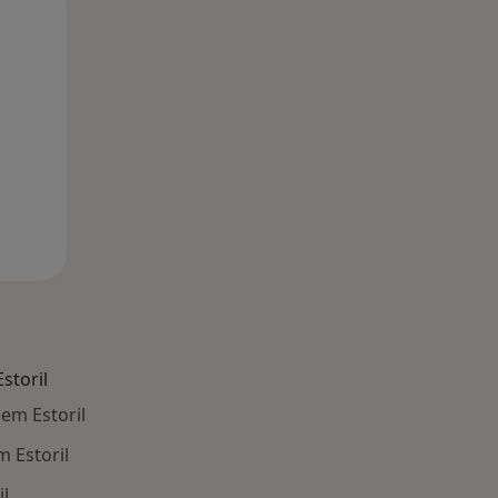
Dom,
Segunda-feira
Ter,
9 Ago
10 Ago
11 Ago
storil
em Estoril
 Estoril
il