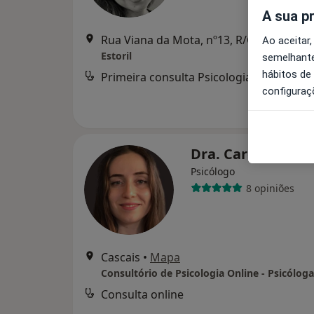
A sua p
Rua Viana da Mota, nº13
Ao aceitar,
Estoril
semelhante
hábitos de
Primeira consulta Psicologia
configuraç
Dra. Carolina Co
Psicólogo
8 opiniões
Cascais
•
Mapa
Consulta online