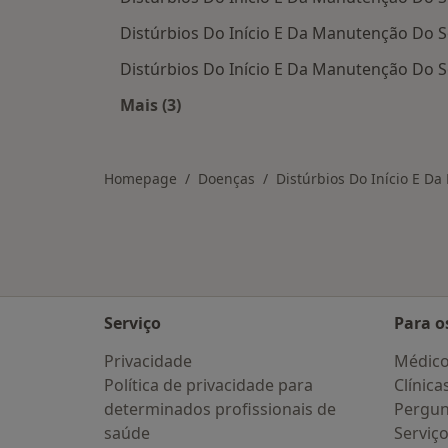
Distúrbios Do Início E Da Manutenção Do 
Distúrbios Do Início E Da Manutenção Do 
Mais (3)
Mais na categoria: Cidades próximas 
Homepage
Doenças
Distúrbios Do Início E D
Serviço
Para o
Privacidade
Médic
Política de privacidade para
Clínica
determinados profissionais de
Pergun
saúde
Serviç