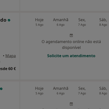
ado
Hoje
Amanhã
Sex,
Sáb,
5 Ago
6 Ago
7 Ago
8 Ago
O agendamento online não está
disponível
•
Mapa
Solicite um atendimento
a
esde 60 €
Hoje
Amanhã
Sex,
Sáb,
5 Ago
6 Ago
7 Ago
8 Ago