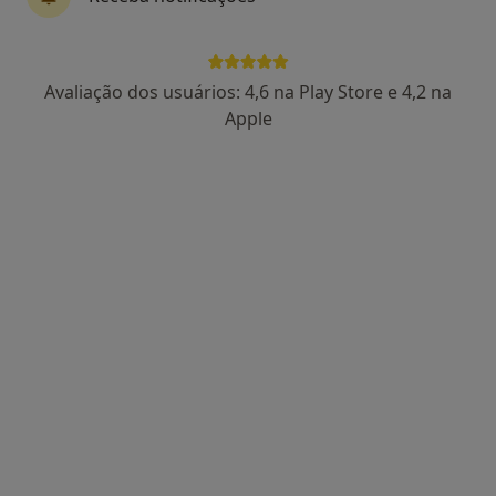
Dra. Paula Águas
Avaliação dos usuários: 4,6 na Play Store e 4,2 na
Psicólogo
Apple
102 opiniões
Rua Viana da Mota, nº13, R/C - São Pedro do Estoril, Estoril
•
Mapa
Estoril
Primeira consulta Psicologia
65 €
Esse especialista não oferece agendamento online para esse endereço.
Solicite um atendimento