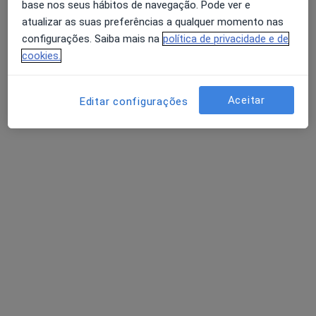
Dra. Mariana Correia
base nos seus hábitos de navegação. Pode ver e
atualizar as suas preferências a qualquer momento nas
Psicólogo
10 opiniões
configurações. Saiba mais na
política de privacidade e de
cookies.
Cascais
•
Mapa
Consultório Online - Mariana Correia - Cascais
Aceitar
Consulta online
40 €
Editar configurações
Esse especialista não oferece agendamento online para esse endereço.
Solicite um atendimento