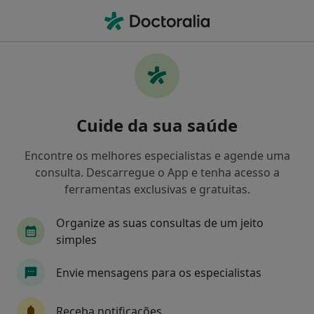
Men
Transtornos Do Humor • Estoril, Lisboa
Filters
• 1
Mapa
Transtornos do Humor, Estoril
Cuide da sua saúde
Como classificamos os resultados
Encontre os melhores especialistas e agende uma
consulta. Descarregue o App e tenha acesso a
Qual é a especialização que procura?
ferramentas exclusivas e gratuitas.
Psicólogo
Terapeuta alternativo
Fisioter
Organize as suas consultas de um jeito
simples
Envie mensagens para os especialistas
Receba notificações