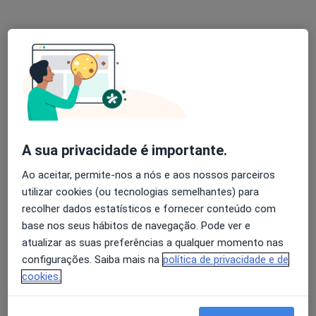
Rua Cedros 188, Estoril
•
Mapa
PsiCisne - Psicologia
Esse especialista não oferece agendamento online para esse endereço.
Solicite um atendimento
A sua privacidade é importante.
Ao aceitar, permite-nos a nós e aos nossos parceiros
utilizar cookies (ou tecnologias semelhantes) para
recolher dados estatísticos e fornecer conteúdo com
base nos seus hábitos de navegação. Pode ver e
atualizar as suas preferências a qualquer momento nas
Dra. Gilnéia Castro
configurações. Saiba mais na
política de privacidade e de
Psicólogo
cookies.
10 opiniões
Av. Aida 211, Estoril
•
Mapa