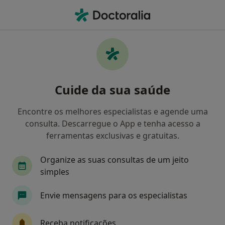
Men
Psicólogo • Estoril, Lisboa
Filters
Mapa
Psicólogos em Estoril
Cuide da sua saúde
Como classificamos os resultados
Encontre os melhores especialistas e agende uma
consulta. Descarregue o App e tenha acesso a
ferramentas exclusivas e gratuitas.
Organize as suas consultas de um jeito
simples
Envie mensagens para os especialistas
Dra. Paula Águas
Psicólogo
Receba notificações