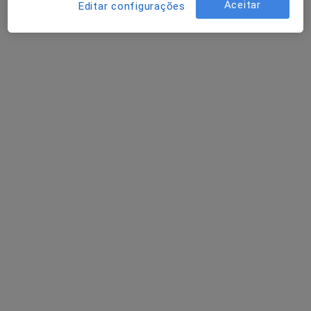
Aceitar
Editar configurações
Gilnéia Castro
Consulta online
55 €
Esse especialista não oferece agendamento online para esse endereço.
Solicite um atendimento
Prof. Ana Alexandra Carvalheira
Psicólogo
22 opiniões
Rua do Murtal 156, Estoril
•
Mapa