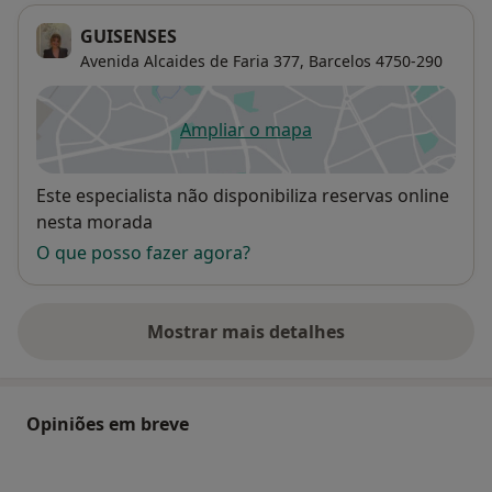
GUISENSES
Avenida Alcaides de Faria 377,
Barcelos
4750-290
Ampliar o mapa
abre num novo separador
Disponibilidade
Este especialista não disponibiliza reservas online
nesta morada
O que posso fazer agora?
Mostrar mais detalhes
sobre o endereço
Opiniões em breve