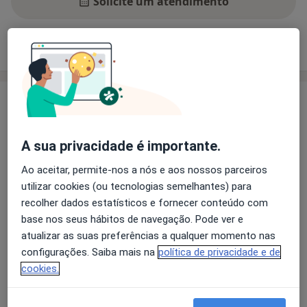
Solicite um atendimento
Experiência
Preços
Consultórios
Opiniões
Experiência
Maria João Pereira Ferreira é uma psicóloga
experiente, com uma vasta carreira em contextos
A sua privacidade é importante.
clínicos e organizacionais. Entre as suas principais
Ao aceitar, permite-nos a nós e aos nossos parceiros
funções, destaca-se o papel de Diretora de Serviços e
utilizar cookies (ou tecnologias semelhantes) para
Psicóloga no GUISENSES – Centro de Intervenção
recolher dados estatísticos e fornecer conteúdo com
Psicológica e Terapêutica de Barcelos, onde geriu
base nos seus hábitos de navegação. Pode ver e
operações da empresa e realizou avaliações e
atualizar as suas preferências a qualquer momento nas
Sobre mim
acompanhamentos psicológicos. Exerceu também o
mais
configurações. Saiba mais na
política de privacidade e de
cargo de Coordenadora Técnica e Psicóloga no
Principais doenças tratadas
cookies.
Projecto Sorrir e APAC, onde foi responsável pela
Transtorno Afetivo Sasonal
gestão da equipa, apoio psicológico e supervisão de
Transtorno Da Falta De Atenção Com Hiperatividade
estágios académicos.