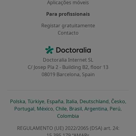
Aplicações móveis
Para profissionais
Registar gratuitamente
Contacto
Contacto
Doctoralia - Homepage
Doctoralia Internet SL
C/ Josep Pla 2 - Building B2, floor 13
08019 Barcelona, Spain
abre num novo separador
abre num novo separador
abre num novo separador
abre num novo separado
abre num n
abre
Polska
,
Türkiye
,
España
,
Italia
,
Deutschland
,
Česko
,
abre num novo separador
abre num novo separador
abre num novo separador
abre num novo separa
abre num no
abre n
Portugal
,
México
,
Chile
,
Brasil
,
Argentina
,
Perú
,
abre num novo separad
Colombia
REGULAMENTO (UE) 2022/2065 (DSA) art. 24:
15.395.179 “AMARs