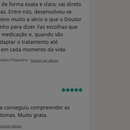
 de forma exata e clara; vai direto
as. Entre nós, desenvolveu-se
levo muito a sério o que o Doutor
enho para dizer. Faz escolhas que
de medicação e, quando são
adaptar o tratamento até
l em cada momento da vida.
na opinião do utilizador Ana Ventura
ultas Psiquiatria
•
Denunciar abuso
ra conseguiu compreender as
tomas. Muito grata.
opinião do utilizador anônimo
unciar abuso