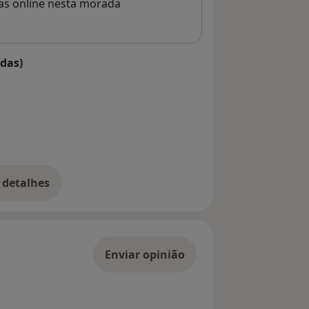
rvas online nesta morada
das)
 detalhes
bre o endereço
Enviar opinião