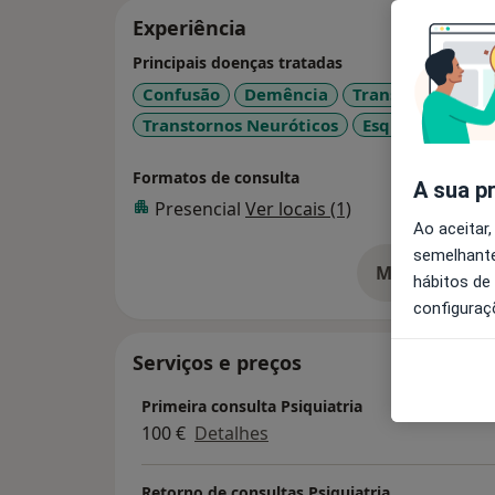
Experiência
Principais doenças tratadas
Confusão
Demência
Transtorno Depr
Transtornos Neuróticos
Esquizofrenia
Formatos de consulta
A sua p
Presencial
Ver locais (1)
Ao aceitar,
semelhante
Mostrar mais
hábitos de
so
configuraç
Serviços e preços
Primeira consulta Psiquiatria
100 €
Detalhes
Retorno de consultas Psiquiatria