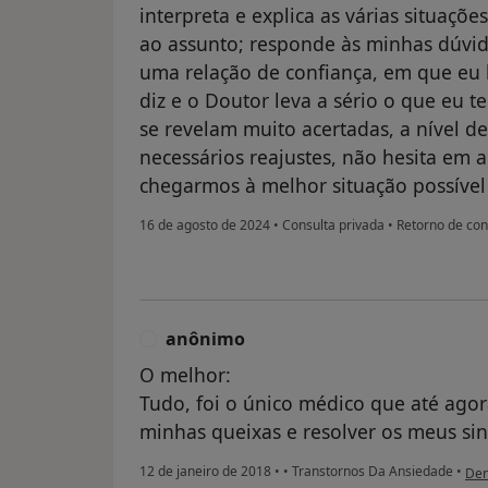
interpreta e explica as várias situações
ao assunto; responde às minhas dúvid
uma relação de confiança, em que eu 
diz e o Doutor leva a sério o que eu t
se revelam muito acertadas, a nível 
necessários reajustes, não hesita em 
chegarmos à melhor situação possíve
16 de agosto de 2024
•
Consulta privada
•
Retorno de cons
anônimo
A
O melhor:
Tudo, foi o único médico que até ago
minhas queixas e resolver os meus sin
na 
12 de janeiro de 2018
•
•
Transtornos Da Ansiedade
•
Den