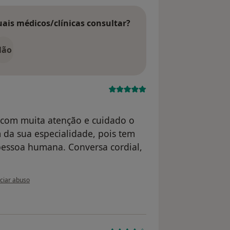
uais médicos/clínicas consultar?
Não
om muita atenção e cuidado o
 da sua especialidade, pois tem
pessoa humana. Conversa cordial,
nião do utilizador Conta eliminada
ciar abuso