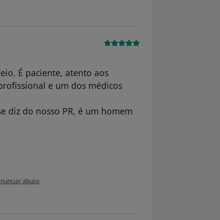
Feio. É paciente, atento aos
profissional e um dos médicos
se diz do nosso PR, é um homem
 opinião do utilizador Conta eliminada
nunciar abuso