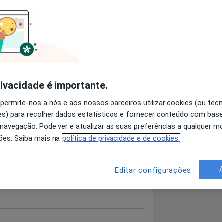
essivo Maior
a11y_sr_more_diseases
+8
rivacidade é importante.
 permite-nos a nós e aos nossos parceiros utilizar cookies (ou tec
s) para recolher dados estatísticos e fornecer conteúdo com bas
 detalhes
 navegação. Pode ver e atualizar as suas preferências a qualquer 
bre a experiência
ões. Saiba mais na
política de privacidade e de cookies.
Editar configurações