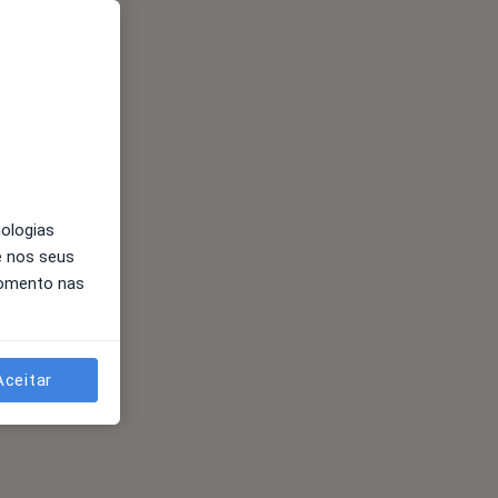
nologias
e nos seus
momento nas
Aceitar