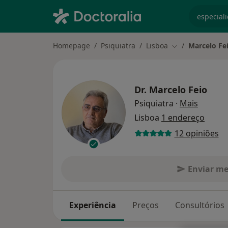
especiali
Homepage
Psiquiatra
Lisboa
Marcelo Fe
Mudar de cidad
Dr.
Marcelo Feio
sobre a
Psiquiatra
·
Mais
Lisboa
1 endereço
12 opiniões
Enviar m
Experiência
Preços
Consultórios