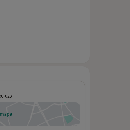
50-023
 mapa
re num novo separador