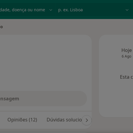
dade, doença ou nome
p. ex. Lisboa
io
e
Hoje
6 Ago
s especializações
Esta 
ensagem
Opiniões (12)
Dúvidas solucionadas (64)