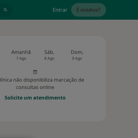
Entrar
É médico?
Amanhã
Sáb,
Dom,
Segunda-feira
Ter,
7 Ago
8 Ago
9 Ago
10 Ago
11 Ag
clínica não disponibiliza marcação de
consultas online
Solicite um atendimento