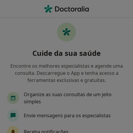
Men
Psiquiatra • Montijo, Setúbal
Filters
Mapa
Psiquiatras em Montijo
Cuide da sua saúde
Como classificamos os resultados
Encontre os melhores especialistas e agende uma
consulta. Descarregue o App e tenha acesso a
ferramentas exclusivas e gratuitas.
Organize as suas consultas de um jeito
simples
Envie mensagens para os especialistas
Dr. Pedro Oliveira
Psiquiatra
Receba notificações