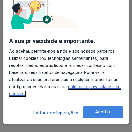
Avenida Defensores de Chaves 65 (1º Andar), Lisboa
•
Mapa
Consultório de Lisboa
Primeira consulta Psiquiatria
120 €
Esse especialista não oferece agendamento online para esse endereço.
A sua privacidade é importante.
Solicite um atendimento
Ao aceitar, permite-nos a nós e aos nossos parceiros
utilizar cookies (ou tecnologias semelhantes) para
recolher dados estatísticos e fornecer conteúdo com
base nos seus hábitos de navegação. Pode ver e
atualizar as suas preferências a qualquer momento nas
configurações. Saiba mais na
política de privacidade e de
cookies.
Dr. Jorge Salvado Ramos
Aceitar
Editar configurações
Psiquiatra
47 opiniões