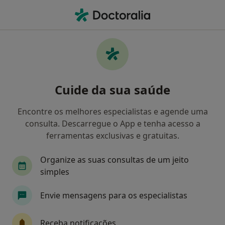
Men
Psiquiatra • Carnaxide, Lisboa
Filters
Mapa
Psiquiatras em Carnaxide
Cuide da sua saúde
Como classificamos os resultados
Encontre os melhores especialistas e agende uma
consulta. Descarregue o App e tenha acesso a
ferramentas exclusivas e gratuitas.
Organize as suas consultas de um jeito
simples
Envie mensagens para os especialistas
Dr. Pedro Oliveira
Psiquiatra
Receba notificações