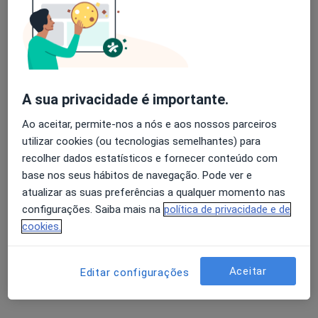
Videoconsultas, Lisboa
•
Mapa
Anamnesis Centro Médico de Psiquiatria
Consulta online de Psiquiatria
70 €
Esse especialista não oferece agendamento online para esse endereço.
A sua privacidade é importante.
Solicite um atendimento
Ao aceitar, permite-nos a nós e aos nossos parceiros
utilizar cookies (ou tecnologias semelhantes) para
recolher dados estatísticos e fornecer conteúdo com
base nos seus hábitos de navegação. Pode ver e
atualizar as suas preferências a qualquer momento nas
configurações. Saiba mais na
política de privacidade e de
cookies.
Dr. Jorge Salvado Ramos
Aceitar
Editar configurações
Psiquiatra
47 opiniões