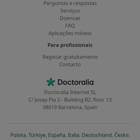
Perguntas e respostas
Serviços
Doencas
FAQ
Aplicações móveis
Para profissionais
Registar gratuitamente
Contacto
Contacto
Doctoralia - Homepage
Doctoralia Internet SL
C/ Josep Pla 2 - Building B2, floor 13
08019 Barcelona, Spain
abre num novo separador
abre num novo separador
abre num novo separador
abre num novo separado
abre num n
abre
Polska
,
Türkiye
,
España
,
Italia
,
Deutschland
,
Česko
,