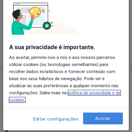
6 opiniões
Av. Elias Garcia, 137 (6º andar), Lisboa
•
Mapa
Consultório privado
Primeira consulta Psiquiatria
100 €
Esse especialista não oferece agendamento online para esse endereço.
A sua privacidade é importante.
Solicite um atendimento
Ao aceitar, permite-nos a nós e aos nossos parceiros
utilizar cookies (ou tecnologias semelhantes) para
recolher dados estatísticos e fornecer conteúdo com
base nos seus hábitos de navegação. Pode ver e
atualizar as suas preferências a qualquer momento nas
configurações. Saiba mais na
política de privacidade e de
cookies.
Aceitar
Editar configurações
Fundação Romão de Sousa - Casa de Alba