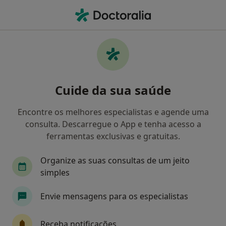
Men
Psiquiatra • Lisboa, Lisboa
Filters
• 1
Mapa
Psiquiatras recomendados de Multicare em
Cuide da sua saúde
Lisboa
Como classificamos os resultados
Encontre os melhores especialistas e agende uma
consulta. Descarregue o App e tenha acesso a
ferramentas exclusivas e gratuitas.
Organize as suas consultas de um jeito
simples
Envie mensagens para os especialistas
Dr. Miguel Freire e Vasconcelos
Receba notificações
Psiquiatra