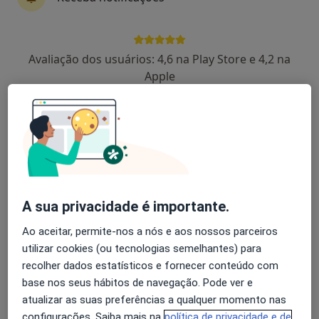
6 opiniões
Av. Elias Garcia, 137 (6º andar), Lisboa
•
Mapa
Avaliação dos usuários: 4,6 na Play Store e 4,2 na
Consultório privado
Apple
Primeira consulta Psiquiatria
100 €
Esse especialista não oferece agendamento online para esse endereço.
Solicite um atendimento
A sua privacidade é importante.
Ao aceitar, permite-nos a nós e aos nossos parceiros
utilizar cookies (ou tecnologias semelhantes) para
recolher dados estatísticos e fornecer conteúdo com
base nos seus hábitos de navegação. Pode ver e
Fundação Romão de Sousa - Casa de Alba
atualizar as suas preferências a qualquer momento nas
configurações. Saiba mais na
política de privacidade e de