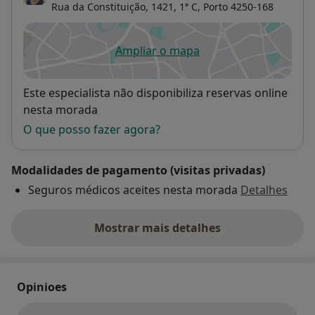
Rua da Constituição, 1421, 1ª C,
Porto
4250-168
Ampliar o mapa
abre num novo separador
Disponibilidade
Este especialista não disponibiliza reservas online
nesta morada
O que posso fazer agora?
Modalidades de pagamento (visitas privadas)
Seguros médicos aceites nesta morada
Detalhes
Mostrar mais detalhes
sobre o endereço
Opinioes