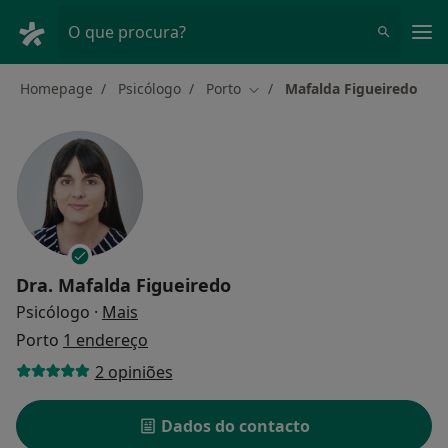
Men
O que procura?
Homepage
Psicólogo
Porto
Mafalda Figueiredo
Mudar de cidade
Dra.
Mafalda Figueiredo
sobre as especializações
Psicólogo
·
Mais
Porto
1 endereço
2 opiniões
Dados do contacto