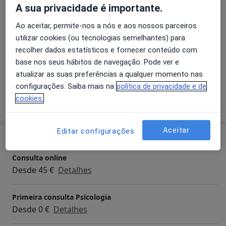
Transtorno Obsessivo-Compulsivo
A sua privacidade é importante.
transparência e confidencialidade, com vista à
Transtornos do Humor
Ataque de pânico
melhoria significativa do seu bem-estar
Ao aceitar, permite-nos a nós e aos nossos parceiros
a11y_sr_more_disea
Transtornos Fóbicos
Estresse
+8
biopsicossocial. As sessões são conduzidas em
utilizar cookies (ou tecnologias semelhantes) para
Português ou Inglês.
recolher dados estatísticos e fornecer conteúdo com
Pacientes que trato
base nos seus hábitos de navegação. Pode ver e
Adultos
atualizar as suas preferências a qualquer momento nas
configurações. Saiba mais na
política de privacidade e de
cookies.
Mostrar mais detalhes
sobre a experiência
Aceitar
Editar configurações
Serviços e preços
Consulta online
Desde 45 €
Detalhes
Primeira consulta Psicologia
Desde 0 €
Detalhes