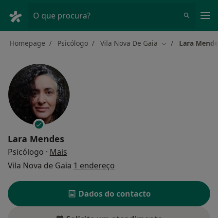
Men
O que procura?
Homepage
Psicólogo
Vila Nova De Gaia
Lara Mende
Mudar de cidade
Lara Mendes
sobre as especializações
Psicólogo
·
Mais
Vila Nova de Gaia
1 endereço
Dados do contacto