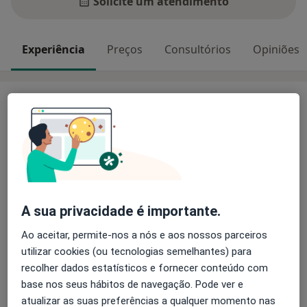
Solicite um atendimento
Experiência
Preços
Consultórios
Opiniões
Experiência
Psicóloga desde 1999 pela Universidade do Porto.
Membro Efectivo da Ordem dos Psicólogos
Portugeses nº 2096. Atendimento clínico online de
jovens, adultos e casais. Ansiedade e stress, ataques
de pânico, depressão, esgotamento, fobias, trauma,
perturbação de stress pós-traumático, distúrbios de
A sua privacidade é importante.
personalidade e de identidade, sexualidade,
Ao aceitar, permite-nos a nós e aos nossos parceiros
Sobre mim
relacionamentos e comunicação interpessoal,
mais
utilizar cookies (ou tecnologias semelhantes) para
regulação emocional e do comportamento, gestão de
Principais doenças tratadas
recolher dados estatísticos e fornecer conteúdo com
dor crónica. Presentemente a atender
Transtornos Cognitivos
base nos seus hábitos de navegação. Pode ver e
internacionalmente, sobretudo às comunidades
atualizar as suas preferências a qualquer momento nas
Transtorno Depressivo Maior
portuguesas emigradas.