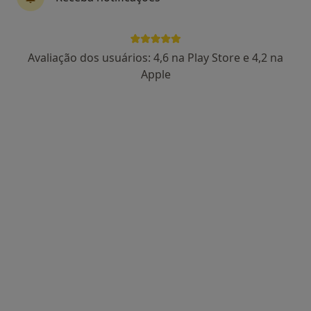
Dra. Sónia Cabral
Avaliação dos usuários: 4,6 na Play Store e 4,2 na
Psicólogo
Apple
72 opiniões
Morada 1
Morada 2
Morada 3
Rua Júlio Dinis, nº728, 2º Andar, Sala 225, Porto
•
Mapa
Consultório privado
Primeira consulta Psicologia
90 €
Esse especialista não oferece agendamento online para esse endereço.
Solicite um atendimento