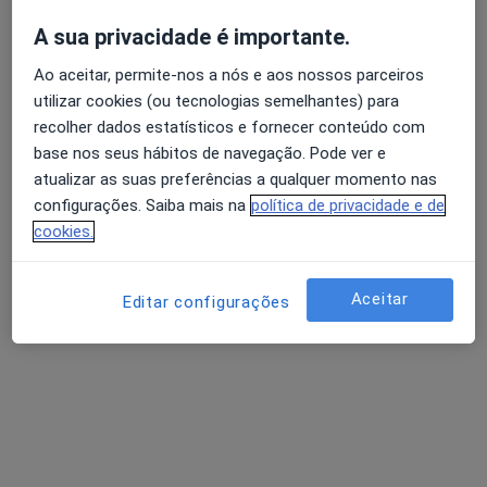
A sua privacidade é importante.
Ao aceitar, permite-nos a nós e aos nossos parceiros
utilizar cookies (ou tecnologias semelhantes) para
recolher dados estatísticos e fornecer conteúdo com
Dra. Sandra Correia
base nos seus hábitos de navegação. Pode ver e
Psicólogo, Terapeuta alternativo
atualizar as suas preferências a qualquer momento nas
44 opiniões
configurações. Saiba mais na
política de privacidade e de
cookies.
Psicologia Online, Hipnose e Coaching, Porto
•
Mapa
Psicologia Porto - Consultas Online
Aceitar
Consulta online
desde 60 €
Editar configurações
Esse especialista não oferece agendamento online para esse endereço.
Solicite um atendimento