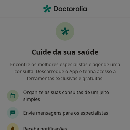
Men
Dislexia • Vila Nova de Gaia, Porto
Filters
• 1
Mapa
Dislexia, Vila Nova de Gaia
Cuide da sua saúde
Como classificamos os resultados
Encontre os melhores especialistas e agende uma
consulta. Descarregue o App e tenha acesso a
Qual é a especialização que procura?
ferramentas exclusivas e gratuitas.
Psicólogo
Terapeuta da fala
Dentista
Organize as suas consultas de um jeito
simples
Envie mensagens para os especialistas
Receba notificações