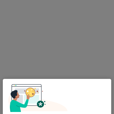
Dr. Hélio Borges
Psicólogo
26 opiniões
Pc D. Filipa Lencastre 22, 2º andar - sala 28, Porto
•
Mapa
Psicologia Directa
Primeira consulta Psicologia
55 €
Esse especialista não oferece agendamento online para esse endereço.
Solicite um atendimento