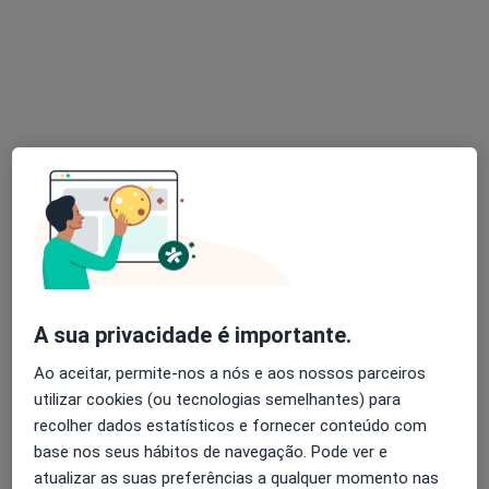
Dra. Leticia Leuze Machado
Psicólogo
24 opiniões
Rua de Álvares Cabral 4400-253, Vila Nova de Gaia
•
Mapa
Consultório de Psicologia Online - V. N. Gaia
Primeira consulta Psicologia
60 €
A sua privacidade é importante.
Esse especialista não oferece agendamento online para esse endereço.
Ao aceitar, permite-nos a nós e aos nossos parceiros
Solicite um atendimento
utilizar cookies (ou tecnologias semelhantes) para
recolher dados estatísticos e fornecer conteúdo com
base nos seus hábitos de navegação. Pode ver e
atualizar as suas preferências a qualquer momento nas