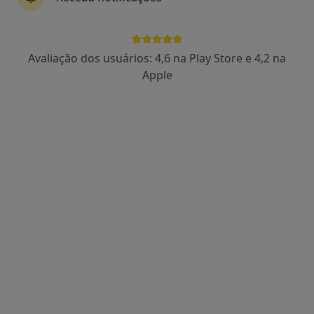
Dra. Sara Paiva
Avaliação dos usuários: 4,6 na Play Store e 4,2 na
Psicólogo
Apple
91 opiniões
Vila Nova de Gaia
•
Mapa
Consultório de Psicologia Online - Vila Nova de Gaia
Consulta online
desde 55 €
Esse especialista não oferece agendamento online para esse endereço.
Solicite um atendimento