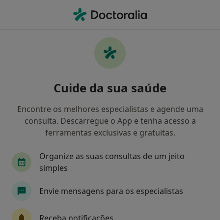
Men
Ataque De Pânico • Vila Nova de Gaia, Porto
Filters
• 1
Mapa
Ataque de pânico, Vila Nova de Gaia
Cuide da sua saúde
Como classificamos os resultados
Encontre os melhores especialistas e agende uma
consulta. Descarregue o App e tenha acesso a
Qual é a especialização que procura?
ferramentas exclusivas e gratuitas.
Psicólogo
Organize as suas consultas de um jeito
simples
Envie mensagens para os especialistas
Receba notificações