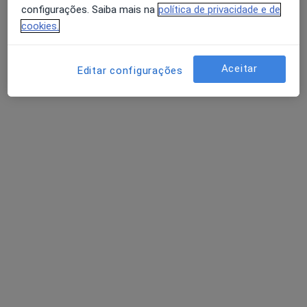
configurações. Saiba mais na
política de privacidade e de
cookies.
Aceitar
Editar configurações
Dra. Ângela Mendes
Psicólogo
14 opiniões
Rua Barão do Corvo, n.º 880, 2.º Andar, Sala 13, Vila Nova de Gaia
•
Mapa
Ângela Mendes - Psicóloga VNG
Consulta online
Serviço gratuito
Esse especialista não oferece agendamento online para esse endereço.
Solicite um atendimento