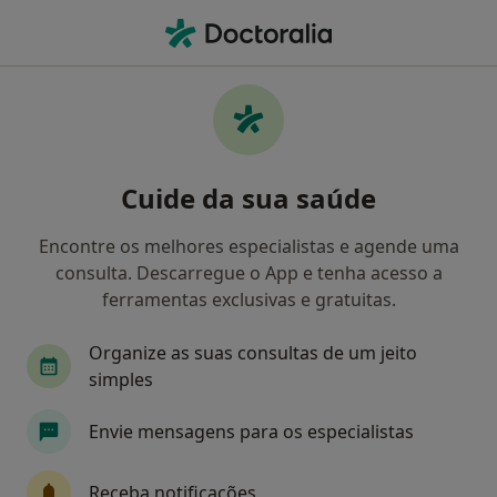
Men
Agorafobia • Vila Nova de Gaia, Porto
Filters
• 1
Mapa
Agorafobia, Vila Nova de Gaia
Cuide da sua saúde
Como classificamos os resultados
Encontre os melhores especialistas e agende uma
consulta. Descarregue o App e tenha acesso a
Qual é a especialização que procura?
ferramentas exclusivas e gratuitas.
Psicólogo
Psiquiatra
Terapeuta alternati
Organize as suas consultas de um jeito
simples
Envie mensagens para os especialistas
Receba notificações