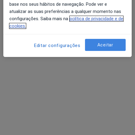
base nos seus hábitos de navegação. Pode ver e
atualizar as suas preferências a qualquer momento nas
Dra. Vitória Ferreira
configurações. Saiba mais na
política de privacidade e de
cookies.
Psicólogo
27 opiniões
Aceitar
Editar configurações
Morada 1
Morada 2
Consulta de Psicologia online, Porto
•
Mapa
Dra. Vitória Ferreira Porto
Primeira consulta Psicologia
desde 55 €
Esse especialista não oferece agendamento online para esse endereço.
Solicite um atendimento