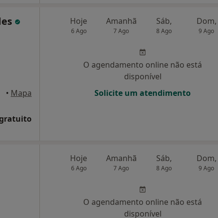
des
Hoje
Amanhã
Sáb,
Dom,
6 Ago
7 Ago
8 Ago
9 Ago
O agendamento online não está
disponível
e Gaia
•
Mapa
Solicite um atendimento
 gratuito
Hoje
Amanhã
Sáb,
Dom,
6 Ago
7 Ago
8 Ago
9 Ago
O agendamento online não está
disponível