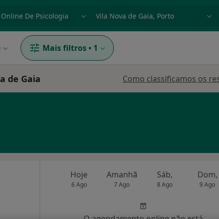
dade, doença ou nome
p. ex. Lisboa
e
Mais filtros
•
1
va de Gaia
Como classificamos os re
Hoje
Amanhã
Sáb,
Dom,
6 Ago
7 Ago
8 Ago
9 Ago
O agendamento online não está