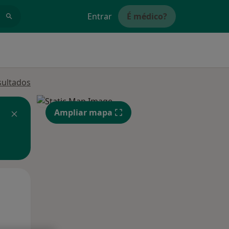
Entrar
É médico?
sultados
Ampliar mapa
Segunda-feira
Ter,
Qua
10 Ago
11 Ago
12 Ago