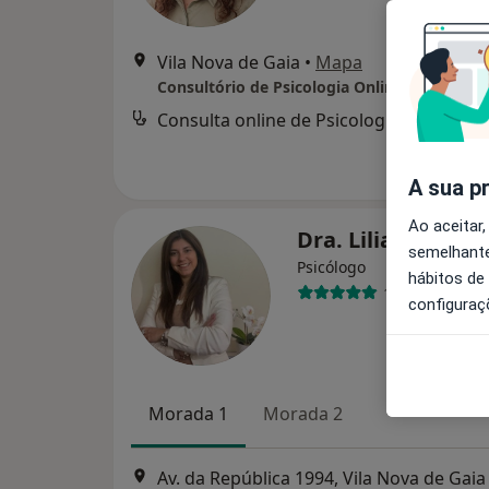
Vila Nova de Gaia
•
Mapa
Consultório de Psicologia Online - Vila Nova
Consulta online de Psicologia
d
A sua p
Ao aceitar,
Dra. Liliana Cruz
semelhante
Psicólogo
hábitos de
18 opiniões
configuraç
Morada 1
Morada 2
Av. da República 1994, Vila Nova de Gaia