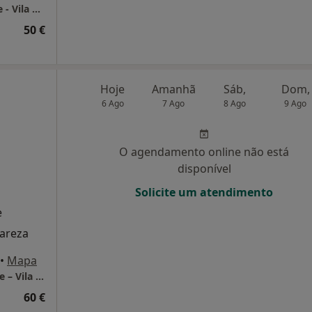
Consultório de Psicologia Presencial - Online - Vila Nova de Gaia e Porto
50 €
Hoje
Amanhã
Sáb,
Dom,
6 Ago
7 Ago
8 Ago
9 Ago
O agendamento online não está
disponível
Solicite um atendimento
e
lareza
•
Mapa
LUMA Psicologia Clínica | Consultório Online – Vila Nova de Gaia
60 €