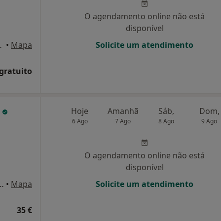
O agendamento online não está
disponível
Vila Nova de Gaia
•
Mapa
Solicite um atendimento
 gratuito
s
Hoje
Amanhã
Sáb,
Dom,
6 Ago
7 Ago
8 Ago
9 Ago
O agendamento online não está
disponível
rvores, n.99, Vila Nova de Gaia
•
Mapa
Solicite um atendimento
35 €