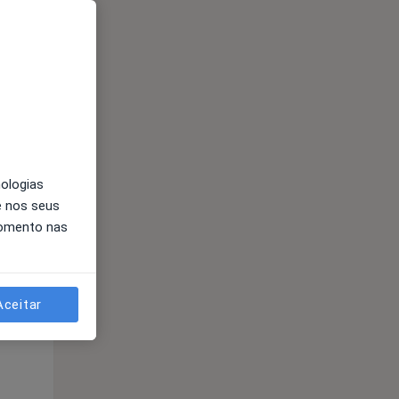
nologias
Segunda-feira
Ter,
Qua
e nos seus
10 Ago
11 Ago
12 Ago
momento nas
Aceitar