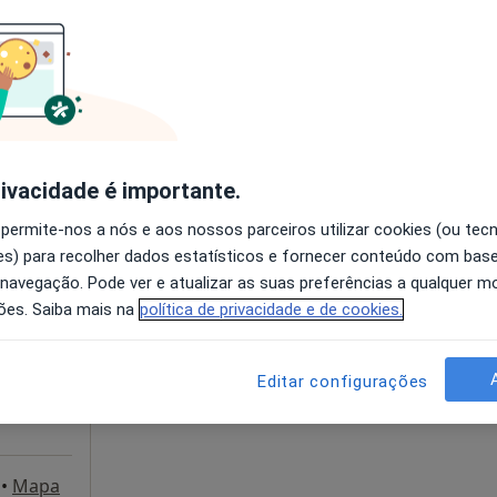
disponível
Solicite um atendimento
 de Gaia
esde 55 €
rivacidade é importante.
 permite-nos a nós e aos nossos parceiros utilizar cookies (ou tec
Hoje
Amanhã
Sáb,
Dom,
s) para recolher dados estatísticos e fornecer conteúdo com bas
6 Ago
7 Ago
8 Ago
9 Ago
 navegação. Pode ver e atualizar as suas preferências a qualquer 
ões. Saiba mais na
política de privacidade e de cookies.
O agendamento online não está
disponível
Editar configurações
Solicite um atendimento
•
Mapa