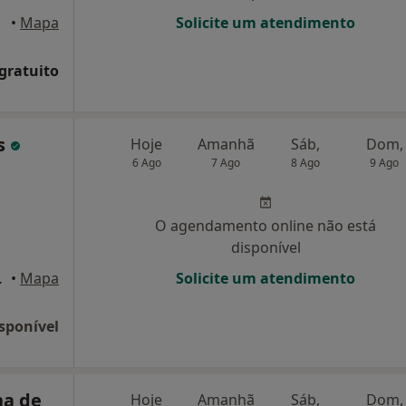
•
Mapa
Solicite um atendimento
 gratuito
s
Hoje
Amanhã
Sáb,
Dom,
6 Ago
7 Ago
8 Ago
9 Ago
O agendamento online não está
disponível
la Nova de Gaia
•
Mapa
Solicite um atendimento
sponível
na de
Hoje
Amanhã
Sáb,
Dom,