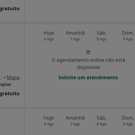
 gratuito
Hoje
Amanhã
Sáb,
Dom,
6 Ago
7 Ago
8 Ago
9 Ago
O agendamento online não está
disponível
a Cruz, 595, Vila Nova de Gaia
•
Mapa
Solicite um atendimento
rapias
 gratuito
Hoje
Amanhã
Sáb,
Dom,
6 Ago
7 Ago
8 Ago
9 Ago