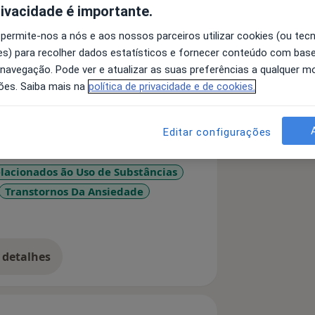
rivacidade é importante.
 permite-nos a nós e aos nossos parceiros utilizar cookies (ou tec
timos 12 anos foi desenvolvido no
s) para recolher dados estatísticos e fornecer conteúdo com bas
itação psicossocial. Durante estes anos
 navegação. Pode ver e atualizar as suas preferências a qualquer 
 psicoterapeuta, avaliação psicológica
ões. Saiba mais na
política de privacidade e de cookies.
de um programa de reabilitação
ença mental grave.
 adolescentes e adultos, com
Editar configurações
óticas, de personalidade, do uso de
lacionados ão Uso de Substâncias
Transtornos Da Ansiedade
meu percurso no Mindfulness,
timos anos iniciei o meu processo de
ore_diseases
s Training
 Diego (UCSD), tendo participado em
 detalhes
lo Center for Mindfulness Research and
bre a experiência
nido.
como Psicóloga Clínica, baseada nas