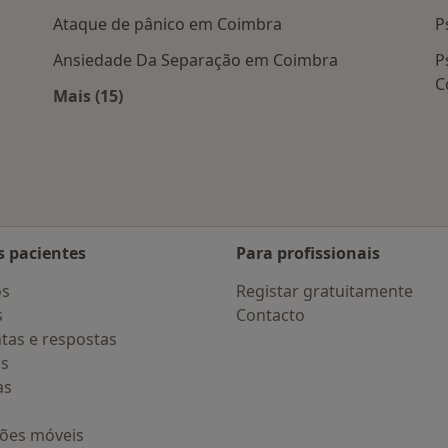
Ataque de pânico em Coimbra
P
Ansiedade Da Separação em Coimbra
P
C
Mais (15)
Mais na categoria: Doenças mais tratadas
s pacientes
Para profissionais
os
Registar gratuitamente
s
Contacto
tas e respostas
os
as
ções móveis