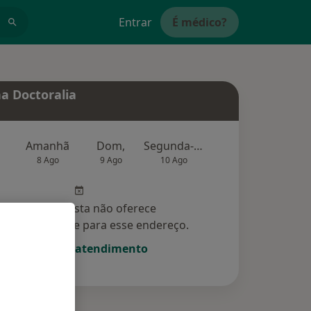
Entrar
É médico?
a Doctoralia
Amanhã
Dom,
Segunda-feira
Ter,
Qu
8 Ago
9 Ago
10 Ago
11 Ago
12 Ag
Esse especialista não oferece
amento online para esse endereço.
Solicite um atendimento