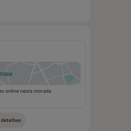
 mapa
re num novo separador
rvas online nesta morada
 detalhes
bre o endereço