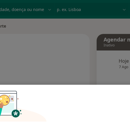
dade, doença ou nome
p. ex. Lisboa
rte
de
Agendar n
Inativo
Hoje
 especializações
7 Ago
agend
Solicite um atendimento
Consultórios
Opiniões