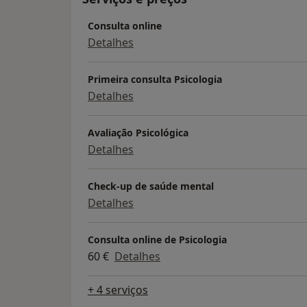
Terapias Cognitivo-Comportamentais de 2ª 
Consulta online
consultório privado, presencialmente e onl
Detalhes
Como instrutora de mindfulness, desenvol
grupo e individuais, e programas certifi
redução de stress baseado em Mindfulness
Primeira consulta Psicologia
Detalhes
Avaliação Psicológica
Detalhes
Check-up de saúde mental
Detalhes
Consulta online de Psicologia
60 €
Detalhes
+ 4 serviços