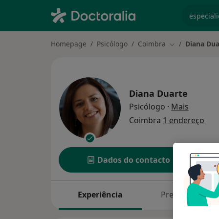
especiali
Homepage
Psicólogo
Coimbra
Diana Dua
Mudar de cida
Diana Duarte
sobre as
Psicólogo
·
Mais
Coimbra
1 endereço
Dados do contacto
Experiência
Preços