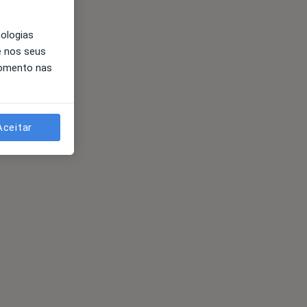
nologias
e nos seus
momento nas
Aceitar