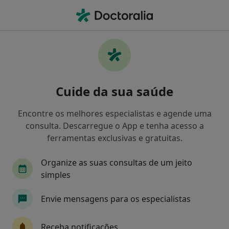
Men
Allianz • Portimão, Faro
Filters
• 1
Mapa
Médicos recomendados de Allianz em
Cuide da sua saúde
Portimão
Como classificamos os resultados
Encontre os melhores especialistas e agende uma
consulta. Descarregue o App e tenha acesso a
ferramentas exclusivas e gratuitas.
Qual é a especialização que procura?
Organize as suas consultas de um jeito
simples
Envie mensagens para os especialistas
Receba notificações