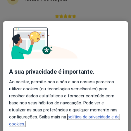
Dr. Rodrigo Neves
Clínico geral
Avaliação dos usuários: 4,6 na Play Store e 4,2 na
16 opiniões
Apple
Av. São João de Deus, Portimão
•
Mapa
Consulta Externa (Portimão)
Esse especialista não oferece agendamento online para esse endereço.
Solicite um atendimento
A sua privacidade é importante.
Ao aceitar, permite-nos a nós e aos nossos parceiros
utilizar cookies (ou tecnologias semelhantes) para
recolher dados estatísticos e fornecer conteúdo com
base nos seus hábitos de navegação. Pode ver e
atualizar as suas preferências a qualquer momento nas
configurações. Saiba mais na
política de privacidade e de
cookies.