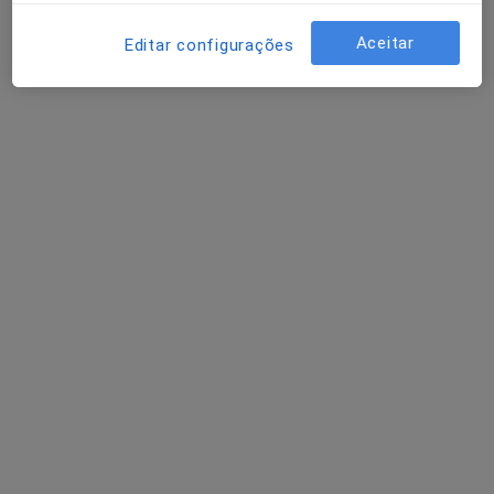
Dra. Marta Monção
Psicólogo
Aceitar
Editar configurações
6 opiniões
Largo 1 de Dezembro, N .4, Portimão
•
Mapa
Cligenus
Primeira consulta Psicologia
Preço não disponível
Esse especialista não oferece agendamento online para esse endereço.
Solicite um atendimento