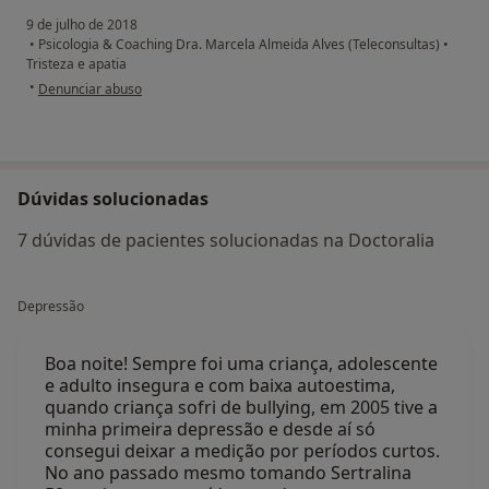
9 de julho de 2018
•
Psicologia & Coaching Dra. Marcela Almeida Alves (Teleconsultas)
•
Tristeza e apatia
na opinião do utilizador Conta eliminada
•
Denunciar abuso
Dúvidas solucionadas
7 dúvidas de pacientes solucionadas na Doctoralia
Depressão
Boa noite! Sempre foi uma criança, adolescente
e adulto insegura e com baixa autoestima,
quando criança sofri de bullying, em 2005 tive a
minha primeira depressão e desde aí só
consegui deixar a medição por períodos curtos.
No ano passado mesmo tomando Sertralina