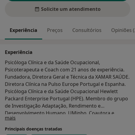
Solicite um atendimento
Experiência
Preços
Consultórios
Opiniões (
Experiência
Psicóloga Clínica e da Saúde Ocupacional,
Psicoterapeuta e Coach com 21 anos de experiência.
Fundadora, Diretora Geral e Técnica da XAMAR SAÚDE.
Diretora Clínica na Pulso Europe Portugal e Espanha.
Psicóloga Clínica e da Saúde Ocupacional Hewlett
Packard Enterprise Portugal (HPE). Membro do grupo
de Investigação Adaptação, Rendimento e
Desenvolvimento Humano, UMinho. Coautora e
Sobre mim
mais
Formadora do Programa BeST: Bem-estar e Saúde dos
Trabalhadores. Registered EuroPsy Psychologist (PT-
Principais doenças tratadas
050459-201907). Membro efetivo da Ordem dos