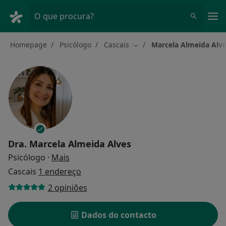
Men
O que procura?
Homepage
Psicólogo
Cascais
Marcela Almeida Alv
Mudar de cidade
Dra.
Marcela Almeida Alves
sobre as especializações
Psicólogo
·
Mais
Cascais
1 endereço
2 opiniões
Dados do contacto