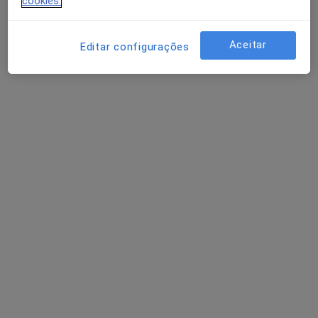
cookies.
Medical One - Centro Clínico
Consulta online
35 €
Aceitar
Editar configurações
Nenhum profissional neste centro médico tem consultas disponíveis
Mostrar perfil
Dra. Cristina Nogueira
Médico estético, Cirurgião plástico
R. Catembe 165 1º, Lisboa
•
Mapa
Clinica Europa