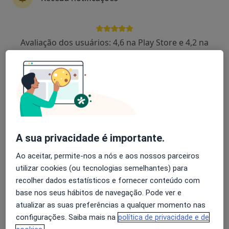
Centro Comercial Gare do Oriente, G108, Lisboa
•
Mapa
Imed Vasco Da Gama
Avaliação dos usuários: 4,6 na Play Store e 4,2 na
Esse especialista não oferece agendamento online para esse endereço.
Apple
Solicite um atendimento
A sua privacidade é importante.
Ao aceitar, permite-nos a nós e aos nossos parceiros
utilizar cookies (ou tecnologias semelhantes) para
recolher dados estatísticos e fornecer conteúdo com
Medical One - Centro Clínico
base nos seus hábitos de navegação. Pode ver e
·
Mais
Médico estético, Alergologista, Clínico geral
atualizar as suas preferências a qualquer momento nas
221 opiniões
configurações. Saiba mais na
política de privacidade e de
Rua Adriano Correia de Oliveira, Lisboa
•
Mapa