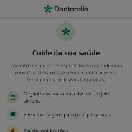
Men
Médico Estético • Lisboa, Lisboa
Filters
• 1
Mapa
Médicos estéticos recomendados de Allianz
Cuide da sua saúde
em Lisboa
Como classificamos os resultados
Encontre os melhores especialistas e agende uma
consulta. Descarregue o App e tenha acesso a
ferramentas exclusivas e gratuitas.
Organize as suas consultas de um jeito
simples
Envie mensagens para os especialistas
Dr. Paulo Afonso Sampaio Sobrinho
Receba notificações
Médico estético, Dentista