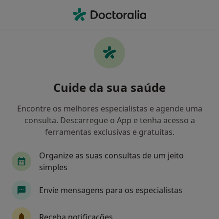
Men
Otorrinolaringologista • Lisboa, Lisboa
Filters
• 1
Mapa
Otorrinolaringologistas recomendados de
Cuide da sua saúde
Allianz em Lisboa
Como classificamos os resultados
Encontre os melhores especialistas e agende uma
consulta. Descarregue o App e tenha acesso a
ferramentas exclusivas e gratuitas.
Organize as suas consultas de um jeito
simples
Envie mensagens para os especialistas
Luís Roque Reis
Receba notificações
Otorrinolaringologista