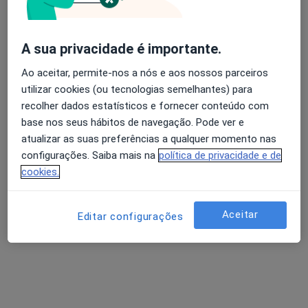
AV. MARQUES DE TOMAR -7- 1ºANDAR, Lisboa
•
Mapa
Consultório privado
A sua privacidade é importante.
Esse especialista não oferece agendamento online para esse endereço.
Ao aceitar, permite-nos a nós e aos nossos parceiros
Solicite um atendimento
utilizar cookies (ou tecnologias semelhantes) para
recolher dados estatísticos e fornecer conteúdo com
base nos seus hábitos de navegação. Pode ver e
atualizar as suas preferências a qualquer momento nas
configurações. Saiba mais na
política de privacidade e de
cookies.
Aceitar
Editar configurações
Dr. Rui Miguel Souza Silva
Otorrinolaringologista
1 opinião
Hosp Cvp R Duarte Galvao 54 7, Lisboa
•
Mapa