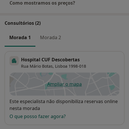
Como mostramos os preços?
Consultórios (2)
Morada 1
Morada 2
Hospital CUF Descobertas
Rua Mário Botas,
Lisboa
1998-018
Ampliar o mapa
abre num novo separador
Disponibilidade
Este especialista não disponibiliza reservas online
nesta morada
O que posso fazer agora?