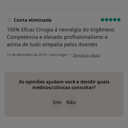
Conta eliminada
100% Eficaz Cirugia á nevralgia do trigêmeos
Competencia e elevado profissionalismo e
acima de tudo simpatia pelos doentes
na opinião do utilizador Conta eli
12 de dezembro de 2019
•
outro lugar
•
•
Denunciar abuso
As opiniões ajudam você a decidir quais
médicos/clínicas consultar?
Sim
Não