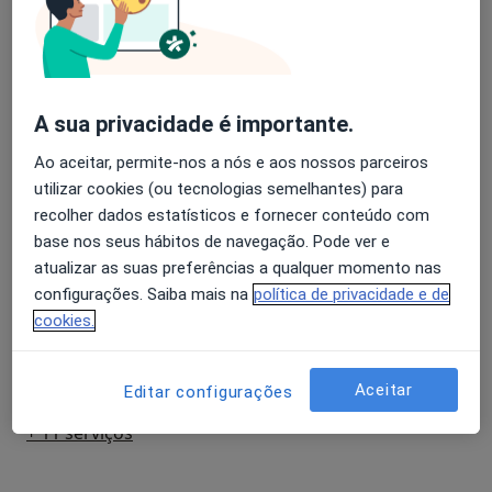
Detalhes
Craniotomia Para Biopsia Encefalica
Detalhes
A sua privacidade é importante.
Craniotomia Para Tumor Cerebral Da Convexidade
Ao aceitar, permite-nos a nós e aos nossos parceiros
Detalhes
utilizar cookies (ou tecnologias semelhantes) para
recolher dados estatísticos e fornecer conteúdo com
base nos seus hábitos de navegação. Pode ver e
Craniotomia Para Tumor Cerebral Inclusive Da Fossa
Posterior
atualizar as suas preferências a qualquer momento nas
Detalhes
configurações. Saiba mais na
política de privacidade e de
cookies.
Craniotomia Para Tumor Infratentorial
Detalhes
Aceitar
Editar configurações
+ 11 serviços