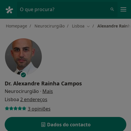
Men
O que procura?
Homepage
Neurocirurgião
Lisboa
Alexandre Rain
Mudar de cidade
Dr.
Alexandre Rainha Campos
sobre as especializações
Neurocirurgião
·
Mais
Lisboa
2 endereços
3 opiniões
Dados do contacto