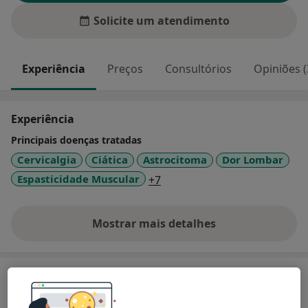
Solicite um atendimento
Experiência
Preços
Consultórios
Opiniões (
Experiência
Principais doenças tratadas
Cervicalgia
Ciática
Astrocitoma
Dor Lombar
a11y_sr_more_diseases
Espasticidade Muscular
+7
Mostrar mais detalhes
sobre a experiência
Serviços e preços
Biopsia Estereotaxica