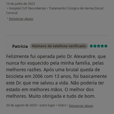
19 de junho de 2023
•
Hospital CUF Descobertas
•
Tratamento Cirúrgico de Hernia Discal
Cervical
na opinião do utilizador Carlos
•
Denunciar abuso
Patrícia
Número de telefone verificado
P
Felizmente fui operada pelo Dr. Alexandre, que
nunca foi esquecido pela minha familia, pelas
melhores razões. Após uma brutal queda de
bicicleta em 2006 com 13 anos, foi basicamente
este Dr. que me salvou a vida. Não poderia ter
estado em melhores mãos. O melhor dos
melhores. Muito obrigada e tudo de bom.
na opinião do utilizador Patrícia
20 de agosto de 2020
•
outro lugar
•
Outro
•
Denunciar abuso