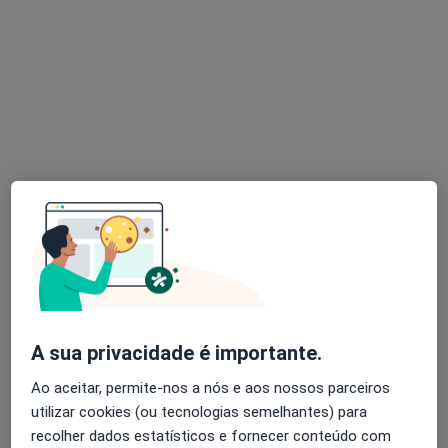
Dra. Ana Rita Ferreira
Psicólogo
27 opiniões
Avenida Miguel Bombarda, Lisboa
•
Mapa
Consultório privado
Primeira consulta Psicologia
125 €
Esse especialista não oferece agendamento online para esse endereço.
Solicite um atendimento
A sua privacidade é importante.
Ao aceitar, permite-nos a nós e aos nossos parceiros
utilizar cookies (ou tecnologias semelhantes) para
recolher dados estatísticos e fornecer conteúdo com