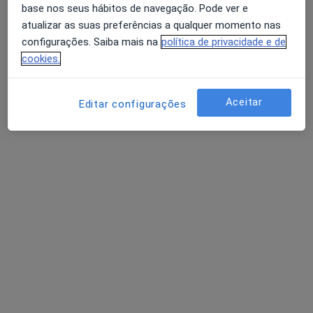
base nos seus hábitos de navegação. Pode ver e
atualizar as suas preferências a qualquer momento nas
Dra. Sofia Monteiro
configurações. Saiba mais na
política de privacidade e de
cookies.
Psicólogo
27 opiniões
Av. Elias Garcia 81, Lisboa
•
Mapa
Aceitar
Editar configurações
Primeira consulta Psicologia
desde 60 €
Esse especialista não oferece agendamento online para esse endereço.
Solicite um atendimento