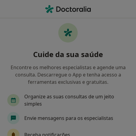
Men
Coface • Lisboa, Lisboa
Filters
• 1
Mapa
Médicos recomendados de Coface em
Cuide da sua saúde
Lisboa
Como classificamos os resultados
Encontre os melhores especialistas e agende uma
consulta. Descarregue o App e tenha acesso a
ferramentas exclusivas e gratuitas.
Qual é a especialização que procura?
Organize as suas consultas de um jeito
Psicólogo
Clínico geral
Médico de família
simples
Envie mensagens para os especialistas
Receba notificações