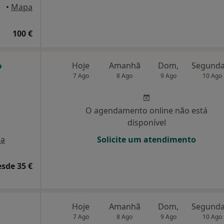
•
Mapa
100 €
Hoje
Amanhã
Dom,
7 Ago
8 Ago
9 Ago
10 Ago
O agendamento online não está
disponível
a
Solicite um atendimento
esde 35 €
Hoje
Amanhã
Dom,
7 Ago
8 Ago
9 Ago
10 Ago