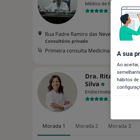
Médico de família
2 opiniões
Rua Padre Ramiro das Neves, 33, Porto
Consultório privado
Primeira consulta Medicina Geral e Fami
A sua p
Ao aceitar,
semelhante
Dra. Rita Bettenc
hábitos de
Silva
configuraç
Endocrinologista
2 opiniões
Morada 1
Morada 2
Morada 3