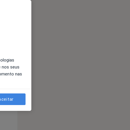
nologias
e nos seus
Segunda-feira
Ter,
Qua
Qui,
momento nas
11 Ago
12 Ago
13 Ago
Aceitar