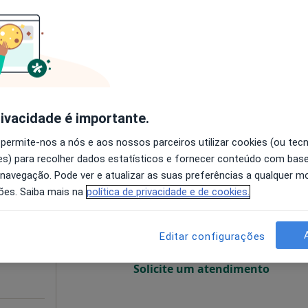
O agendamento online não está
disponível
•
Mapa
Solicite um atendimento
liar
40 €
rivacidade é importante.
 permite-nos a nós e aos nossos parceiros utilizar cookies (ou tec
s) para recolher dados estatísticos e fornecer conteúdo com bas
ourt
Hoje
Amanhã
Dom,
 navegação. Pode ver e atualizar as suas preferências a qualquer 
7 Ago
8 Ago
9 Ago
10 Ago
ões. Saiba mais na
política de privacidade e de cookies.
O agendamento online não está
Editar configurações
disponível
Solicite um atendimento