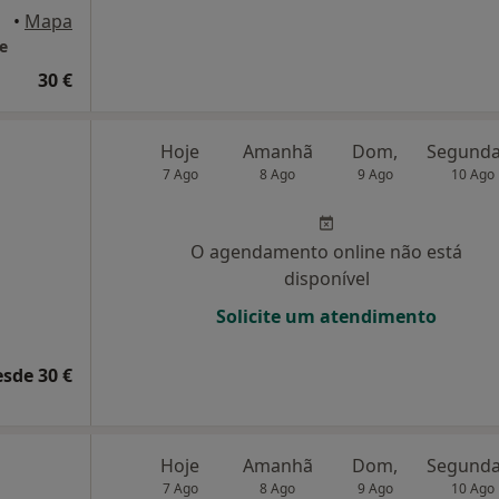
•
Mapa
e
30 €
Hoje
Amanhã
Dom,
7 Ago
8 Ago
9 Ago
10 Ago
O agendamento online não está
disponível
Solicite um atendimento
esde 30 €
Hoje
Amanhã
Dom,
7 Ago
8 Ago
9 Ago
10 Ago