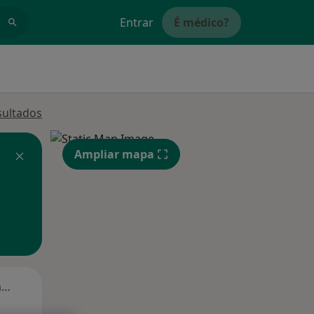
Entrar
É médico?
sultados
Ampliar mapa
Segunda-feira
Ter,
Qua
Qui,
11 Ago
12 Ago
13 Ago