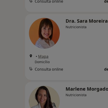
Consulta online
d
Dra. Sara Moreir
Nutricionista
•
Mapa
Domicílio
Consulta online
d
Marlene Morgad
Nutricionista