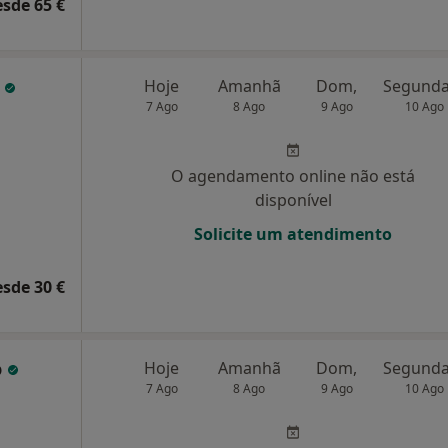
esde 65 €
a
Hoje
Amanhã
Dom,
7 Ago
8 Ago
9 Ago
10 Ago
O agendamento online não está
disponível
Solicite um atendimento
esde 30 €
o
Hoje
Amanhã
Dom,
7 Ago
8 Ago
9 Ago
10 Ago