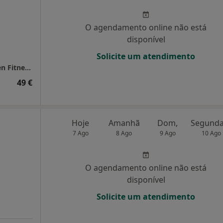
O agendamento online não está
disponível
Solicite um atendimento
Consultório de Nutrição (Matosinhos) - Seven Fitness Club
49 €
Hoje
Amanhã
Dom,
7 Ago
8 Ago
9 Ago
10 Ago
O agendamento online não está
disponível
Solicite um atendimento