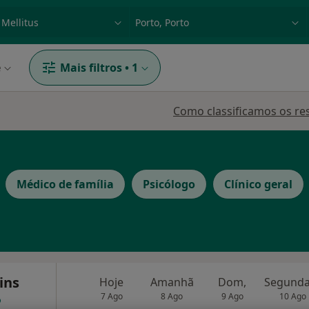
dade, doença ou nome
p. ex. Lisboa
e
Mais filtros
•
1
Como classificamos os re
Médico de família
Psicólogo
Clínico geral
ins
Hoje
Amanhã
Dom,
7 Ago
8 Ago
9 Ago
10 Ago