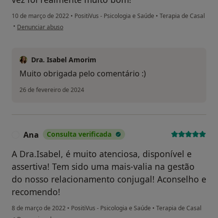
10 de março de 2022
•
PositiVus - Psicologia e Saúde
•
Terapia de Casal
na opinião do utilizador Marcos Almeida
•
Denunciar abuso
Dra. Isabel Amorim
Muito obrigada pelo comentário :)
26 de fevereiro de 2024
Ana
Consulta verificada
A
A Dra.Isabel, é muito atenciosa, disponível e
assertiva! Tem sido uma mais-valia na gestão
do nosso relacionamento conjugal! Aconselho e
recomendo!
8 de março de 2022
•
PositiVus - Psicologia e Saúde
•
Terapia de Casal
na opinião do utilizador Ana