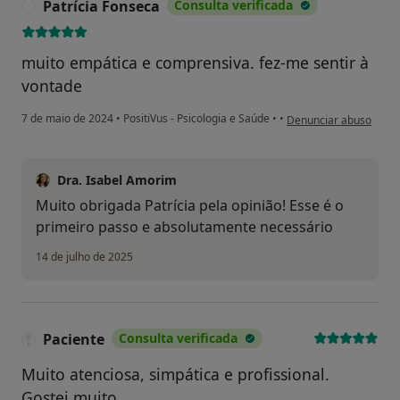
Patrícia Fonseca
Consulta verificada
P
muito empática e comprensiva. fez-me sentir à
vontade
na opinião do utilizado
7 de maio de 2024
•
PositiVus - Psicologia e Saúde
•
•
Denunciar abuso
Dra. Isabel Amorim
Muito obrigada Patrícia pela opinião! Esse é o
primeiro passo e absolutamente necessário
14 de julho de 2025
Paciente
Consulta verificada
Muito atenciosa, simpática e profissional.
Gostei muito.