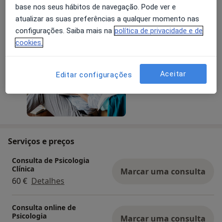
base nos seus hábitos de navegação. Pode ver e
acesso a consultas de psicologia ou sessões de
atualizar as suas preferências a qualquer momento nas
psicoterapia, com total confiança e tranquilidade.
Ler mais
configurações. Saiba mais na
política de privacidade e de
05/08/2026
cookies.
Aceitar
Editar configurações
Serviços e preços
Consulta de Psicologia
Clínica
Marcar uma consulta
60 €
Detalhes
Consulta online de
Psicologia
Marcar uma consulta