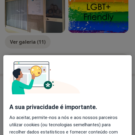
Ver galeria (11)
Mostrar mais detalhes
sobre a experiência
Novidades
Dra. Isabel Amorim
Rua Simão Bolívar 375, Maia 4470-396
A sua privacidade é importante.
Consultas de Psicologia Presenciais ou por
Ao aceitar, permite-nos a nós e aos nossos parceiros
videoconferência!
utilizar cookies (ou tecnologias semelhantes) para
No centro da Cidade da Maia ou diretamente na
recolher dados estatísticos e fornecer conteúdo com
segurança e conforto do seu lar, poderá ter