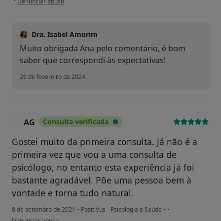
•
Denunciar abuso
Dra. Isabel Amorim
Muito obrigada Ana pelo comentário, é bom
saber que correspondi às expectativas!
26 de fevereiro de 2024
AG
Consulta verificada
A
Gostei muito da primeira consulta. Já não é a
primeira vez que vou a uma consulta de
psicólogo, no entanto esta experiência já foi
bastante agradável. Põe uma pessoa bem à
vontade e torna tudo natural.
8 de setembro de 2021
•
PositiVus - Psicologia e Saúde
•
•
na opinião do utilizador AG
Denunciar abuso