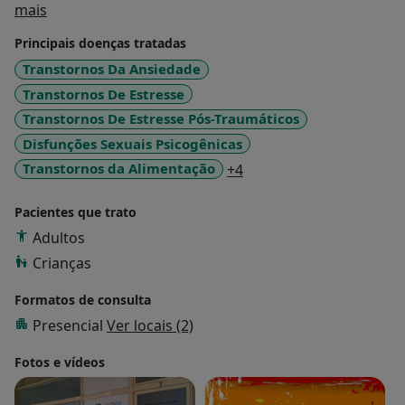
Sobre mim
mais
uma mudança na vida individual, conjugal e familiar de
quem me procura!
Principais doenças tratadas
Transtornos Da Ansiedade
Transtornos De Estresse
Transtornos De Estresse Pós-Traumáticos
Disfunções Sexuais Psicogênicas
a11y_sr_more_diseases
Transtornos da Alimentação
+4
Pacientes que trato
Adultos
Crianças
Formatos de consulta
Presencial
Ver locais (2)
Fotos e vídeos