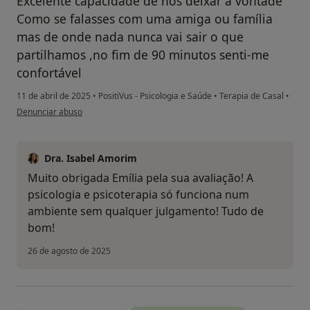
Excelente capacidade de nos deixar a vontade
Como se falasses com uma amiga ou família
mas de onde nada nunca vai sair o que
partilhamos ,no fim de 90 minutos senti-me
confortável
11 de abril de 2025
•
PositiVus - Psicologia e Saúde
•
Terapia de Casal
•
na opinião do utilizador Emilia magalhaes
Denunciar abuso
Dra. Isabel Amorim
Muito obrigada Emília pela sua avaliação! A
psicologia e psicoterapia só funciona num
ambiente sem qualquer julgamento! Tudo de
bom!
26 de agosto de 2025