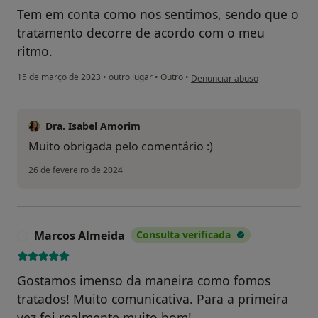
Tem em conta como nos sentimos, sendo que o
tratamento decorre de acordo com o meu
ritmo.
na opinião do utilizador MP
15 de março de 2023
•
outro lugar
•
Outro
•
Denunciar abuso
Dra. Isabel Amorim
Muito obrigada pelo comentário :)
26 de fevereiro de 2024
Marcos Almeida
Consulta verificada
M
Gostamos imenso da maneira como fomos
tratados! Muito comunicativa. Para a primeira
vez foi realmente muito bom!