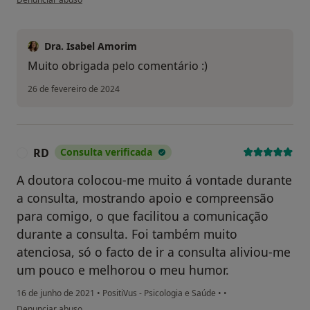
Dra. Isabel Amorim
Muito obrigada pelo comentário :)
26 de fevereiro de 2024
RD
Consulta verificada
R
A doutora colocou-me muito á vontade durante
a consulta, mostrando apoio e compreensão
para comigo, o que facilitou a comunicação
durante a consulta. Foi também muito
atenciosa, só o facto de ir a consulta aliviou-me
um pouco e melhorou o meu humor.
16 de junho de 2021
•
PositiVus - Psicologia e Saúde
•
•
na opinião do utilizador RD
Denunciar abuso