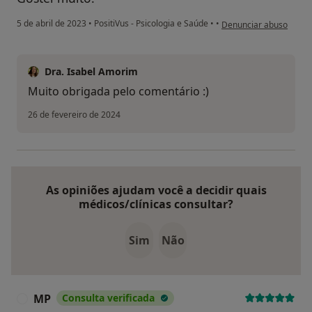
na opinião do utilizado
5 de abril de 2023
•
PositiVus - Psicologia e Saúde
•
•
Denunciar abuso
Dra. Isabel Amorim
Muito obrigada pelo comentário :)
26 de fevereiro de 2024
As opiniões ajudam você a decidir quais
médicos/clínicas consultar?
Sim
Não
MP
Consulta verificada
M