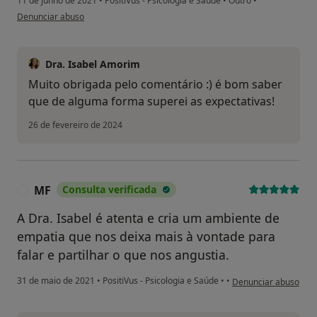
11 de junho de 2021
•
PositiVus - Psicologia e Saúde
•
Outro
•
na opinião do utilizador JF
Denunciar abuso
Dra. Isabel Amorim
Muito obrigada pelo comentário :) é bom saber
que de alguma forma superei as expectativas!
26 de fevereiro de 2024
MF
Consulta verificada
M
A Dra. Isabel é atenta e cria um ambiente de
empatia que nos deixa mais à vontade para
falar e partilhar o que nos angustia.
na opinião do utiliza
31 de maio de 2021
•
PositiVus - Psicologia e Saúde
•
•
Denunciar abuso