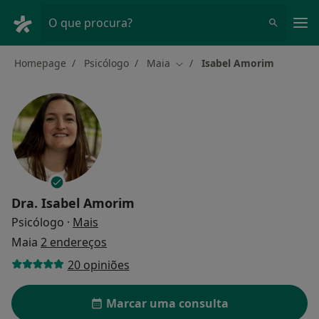
Men
O que procura?
Homepage
Psicólogo
Maia
Isabel Amorim
Mudar de cidade
Dra.
Isabel Amorim
sobre as especializações
Psicólogo
·
Mais
Maia
2 endereços
20 opiniões
Marcar uma consulta