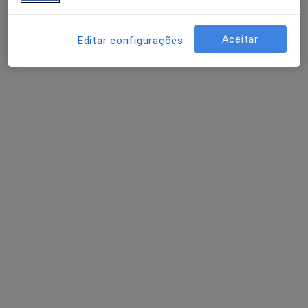
Aceitar
Editar configurações
Pedro Paulo Duarte
Psicólogo
21 opiniões
Lisboa
•
Mapa
Consultório privado
Primeira consulta Psicologia
65 €
Esse especialista não oferece agendamento online para esse endereço.
Solicite um atendimento