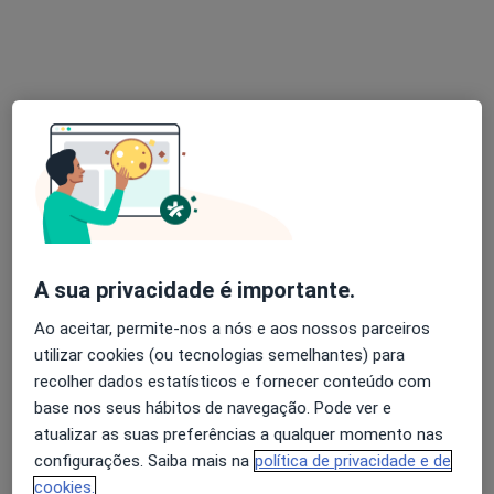
Psicomindcare - Mente sã em corpo são
·
Mais
Psicólogo, Psiquiatra, Terapeuta da fala
71 opiniões
R. Alves Redol 3, Odivelas
•
Mapa
Psicomindcare - Mente sã em corpo são
Primeira consulta Psicologia
35 €
Mostrar mais serviços
A sua privacidade é importante.
Nenhum profissional neste centro médico tem consultas disponíveis
Ao aceitar, permite-nos a nós e aos nossos parceiros
utilizar cookies (ou tecnologias semelhantes) para
Mostrar perfil
recolher dados estatísticos e fornecer conteúdo com
base nos seus hábitos de navegação. Pode ver e
atualizar as suas preferências a qualquer momento nas
configurações. Saiba mais na
política de privacidade e de
cookies.