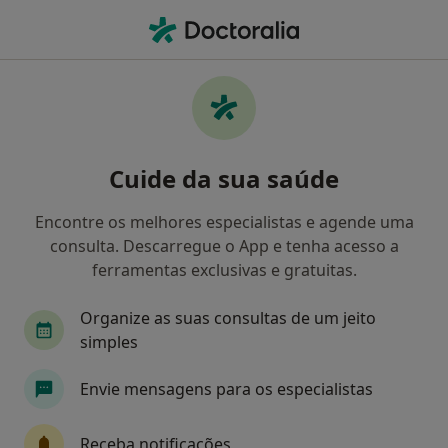
Men
Transtornos Cognitivos • Lisboa, Lisboa
Filters
• 1
Mapa
Transtornos Cognitivos, Lisboa
Cuide da sua saúde
Como classificamos os resultados
Encontre os melhores especialistas e agende uma
consulta. Descarregue o App e tenha acesso a
Qual é a especialização que procura?
ferramentas exclusivas e gratuitas.
Psicólogo
Psiquiatra
Terapeuta alternati
Organize as suas consultas de um jeito
simples
Envie mensagens para os especialistas
Receba notificações