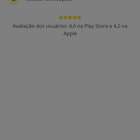
Dr. Afonso Martins
Avaliação dos usuários: 4,6 na Play Store e 4,2 na
Psicólogo
Apple
R. Júlio Bruno da Costa Pereira 13a, Loures
•
Mapa
CENTRO MEDICO SACAVEM LDA
Consulta online
desde 45 €
Esse especialista não oferece agendamento online para esse endereço.
Solicite um atendimento