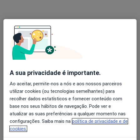
Dr. Marco Oliveira
Psicólogo
11 opiniões
Rua Tito de Morais 21A, Lisboa
•
Mapa
JF Santa Clara
Avaliação Psicológica
Serviço gratuito
A sua privacidade é importante.
Esse especialista não oferece agendamento online para esse endereço.
Ao aceitar, permite-nos a nós e aos nossos parceiros
Solicite um atendimento
utilizar cookies (ou tecnologias semelhantes) para
recolher dados estatísticos e fornecer conteúdo com
base nos seus hábitos de navegação. Pode ver e
atualizar as suas preferências a qualquer momento nas
configurações. Saiba mais na
política de privacidade e de
cookies.