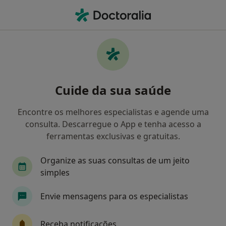
Men
Transtornos Cognitivos • Odivelas, Lisboa
Filters
• 1
Mapa
Transtornos Cognitivos, Odivelas
Cuide da sua saúde
Como classificamos os resultados
Encontre os melhores especialistas e agende uma
consulta. Descarregue o App e tenha acesso a
Qual é a especialização que procura?
ferramentas exclusivas e gratuitas.
Psicólogo
Psiquiatra
Terapeuta alternati
Organize as suas consultas de um jeito
simples
Envie mensagens para os especialistas
Receba notificações