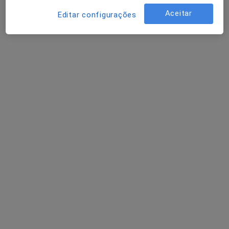
Aceitar
Editar configurações
Dra. Leticia Leuze Machado
Psicólogo
24 opiniões
Campo Grande 17900, Lisboa
•
Mapa
Consultório de Psicologia Online - Lisboa
Primeira consulta Psicologia
60 €
Esse especialista não oferece agendamento online para esse endereço.
Solicite um atendimento