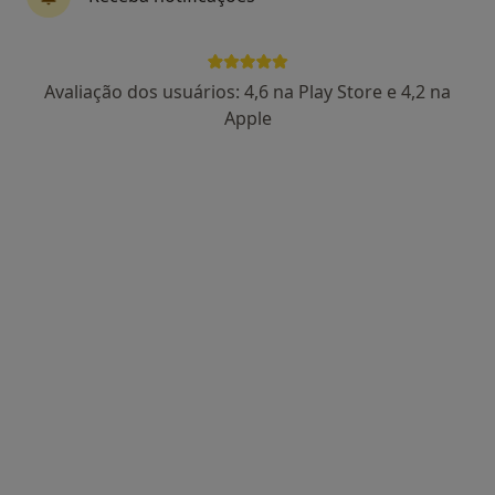
Claudia Luis
Avaliação dos usuários: 4,6 na Play Store e 4,2 na
Terapeuta alternativo
Apple
13 opiniões
Rua Jorge Barradas n.41, Lisboa
•
Mapa
Centro Dietético Ametista
Consulta online
desde 50 €
Esse especialista não oferece agendamento online para esse endereço.
Solicite um atendimento