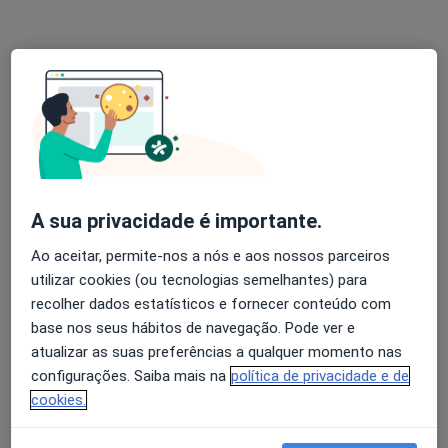
Luísa Moura
Psicólogo
3 opiniões
Autoestima, maternidade e expatriação
Mestre em Psicologia Clínica e da Saúde
Pacientes destacam a minha escuta e clareza
A sua privacidade é importante.
Avenida da Liberdade 200, Lisboa
•
Mapa
Ao aceitar, permite-nos a nós e aos nossos parceiros
LUMA Psicologia Clínica | Consultório Online – Lisboa
utilizar cookies (ou tecnologias semelhantes) para
Consulta de Psicologia Clínica
60 €
recolher dados estatísticos e fornecer conteúdo com
base nos seus hábitos de navegação. Pode ver e
Esse especialista não oferece agendamento online para esse endereço.
atualizar as suas preferências a qualquer momento nas
configurações. Saiba mais na
política de privacidade e de
Solicite um atendimento
cookies.