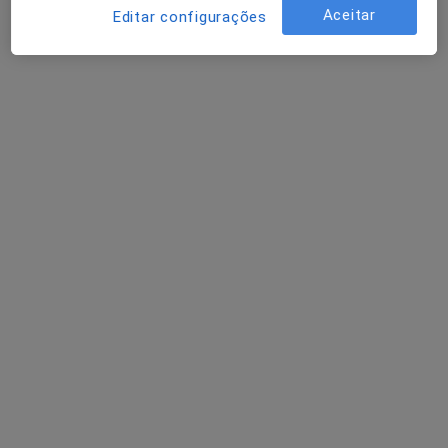
Aceitar
Editar configurações
Dr. Israel Guimarães
Psicólogo
87 opiniões
Lisboa, Lisboa
•
Mapa
Consulta Online Lisboa
Consulta online
60 €
Esse especialista não oferece agendamento online para esse endereço.
Solicite um atendimento