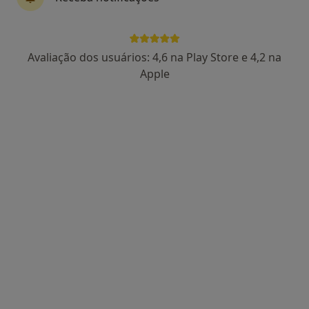
Claudia Luis
Avaliação dos usuários: 4,6 na Play Store e 4,2 na
Terapeuta alternativo
Apple
13 opiniões
Avenida Dom Pedro V 24C, Linda A Velha
•
Mapa
Espaço Ana Filipa Nails & Beauty
Consulta online
desde 50 €
Esse especialista não oferece agendamento online para esse endereço.
Solicite um atendimento