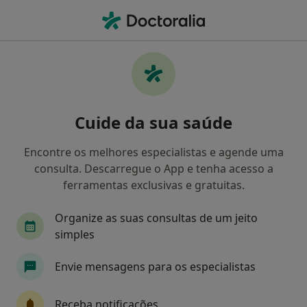
Men
Transtornos Cognitivos • Amora, Setúbal
Filters
• 1
Mapa
Transtornos Cognitivos, Amora
Cuide da sua saúde
Como classificamos os resultados
Encontre os melhores especialistas e agende uma
consulta. Descarregue o App e tenha acesso a
Qual é a especialização que procura?
ferramentas exclusivas e gratuitas.
Psicólogo
Pediatra
Terapeuta da fala
Organize as suas consultas de um jeito
simples
Envie mensagens para os especialistas
Receba notificações