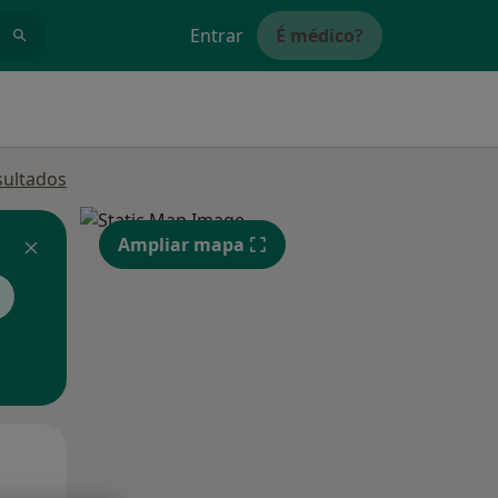
Entrar
É médico?
sultados
Ampliar mapa
Segunda-feira
Ter,
Qua
10 Ago
11 Ago
12 Ago