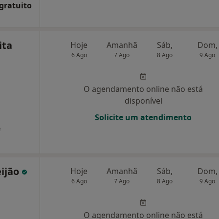
 gratuito
ita
Hoje
Amanhã
Sáb,
Dom,
6 Ago
7 Ago
8 Ago
9 Ago
O agendamento online não está
disponível
Solicite um atendimento
e
eijão
Hoje
Amanhã
Sáb,
Dom,
6 Ago
7 Ago
8 Ago
9 Ago
O agendamento online não está