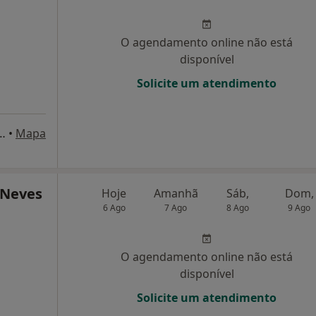
O agendamento online não está
disponível
Solicite um atendimento
elo, 35 - 3º Dt.º - Edf. Imaviz, Lisboa
•
Mapa
 Neves
Hoje
Amanhã
Sáb,
Dom,
6 Ago
7 Ago
8 Ago
9 Ago
O agendamento online não está
disponível
Solicite um atendimento