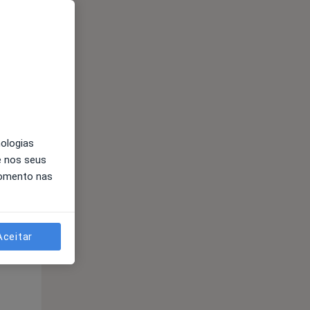
nologias
e nos seus
momento nas
Segunda-feira
Ter,
Qua
10 Ago
11 Ago
12 Ago
Aceitar