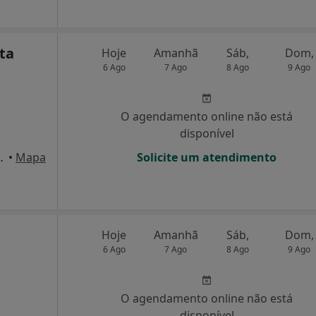
ta
Hoje
Amanhã
Sáb,
Dom,
6 Ago
7 Ago
8 Ago
9 Ago
O agendamento online não está
disponível
º 5, 2° C, Lisboa
•
Mapa
Solicite um atendimento
Hoje
Amanhã
Sáb,
Dom,
6 Ago
7 Ago
8 Ago
9 Ago
O agendamento online não está
disponível