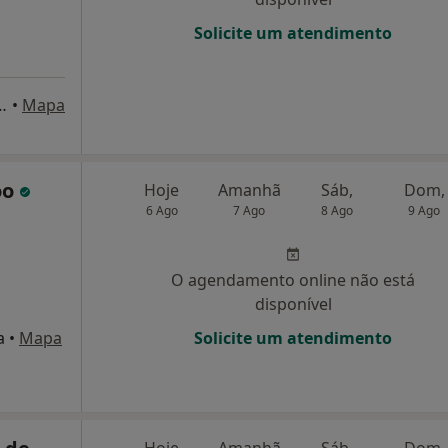
Solicite um atendimento
CPO) Avenida da Liberdade 180 1º, Lisboa
•
Mapa
óo
Hoje
Amanhã
Sáb,
Dom,
6 Ago
7 Ago
8 Ago
9 Ago
O agendamento online não está
disponível
a
•
Mapa
Solicite um atendimento
Hoje
Amanhã
Sáb,
Dom,