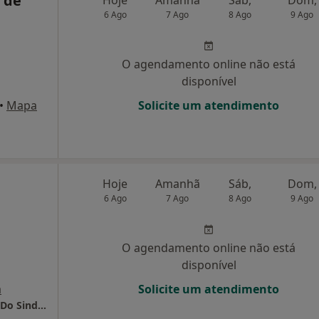
e de
6 Ago
7 Ago
8 Ago
9 Ago
O agendamento online não está
disponível
•
Mapa
Solicite um atendimento
Hoje
Amanhã
Sáb,
Dom,
6 Ago
7 Ago
8 Ago
9 Ago
O agendamento online não está
disponível
a
Solicite um atendimento
Sams-Serviços de Assistência Médico-Social Do Sindicato Dos Bancários Do Sul E Ilhas