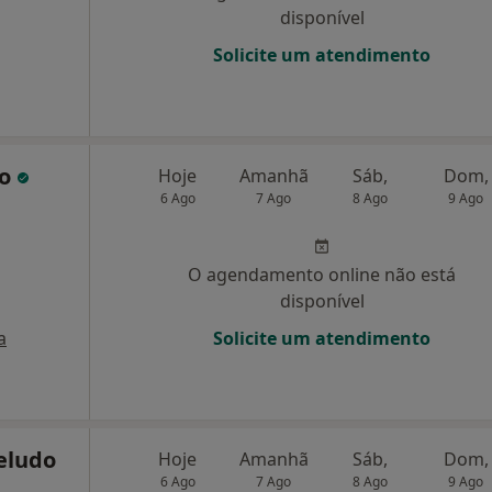
disponível
Solicite um atendimento
ro
Hoje
Amanhã
Sáb,
Dom,
6 Ago
7 Ago
8 Ago
9 Ago
O agendamento online não está
disponível
a
Solicite um atendimento
eludo
Hoje
Amanhã
Sáb,
Dom,
6 Ago
7 Ago
8 Ago
9 Ago