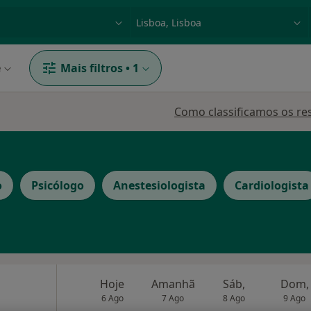
dade, doença ou nome
p. ex. Lisboa
e
Mais filtros
•
1
Como classificamos os re
o
Psicólogo
Anestesiologista
Cardiologista
Hoje
Amanhã
Sáb,
Dom,
6 Ago
7 Ago
8 Ago
9 Ago