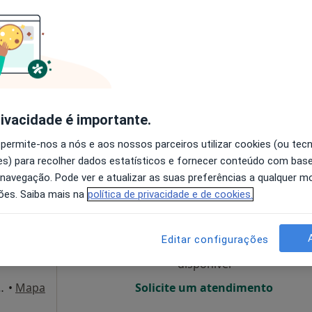
O agendamento online não está
disponível
Solicite um atendimento
rivacidade é importante.
•
Mapa
 permite-nos a nós e aos nossos parceiros utilizar cookies (ou tec
s) para recolher dados estatísticos e fornecer conteúdo com bas
 navegação. Pode ver e atualizar as suas preferências a qualquer 
uel
Hoje
Amanhã
Sáb,
Dom,
ões. Saiba mais na
política de privacidade e de cookies.
6 Ago
7 Ago
8 Ago
9 Ago
Editar configurações
O agendamento online não está
disponível
tre Av de Berna e Av 5 de Outubro), Lisboa
•
Mapa
Solicite um atendimento