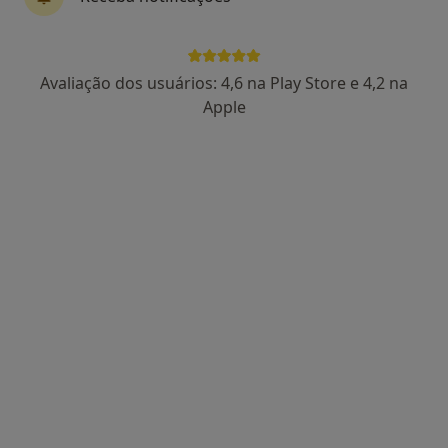
Dra. Olga Fonseca
Avaliação dos usuários: 4,6 na Play Store e 4,2 na
Psicólogo
Apple
19 opiniões
Travessa da Narcisa, Mafra
•
Mapa
Consultório particular
Primeira consulta Psicologia
Preço não disponível
Esse especialista não oferece agendamento online para esse endereço.
Solicite um atendimento