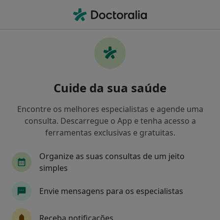
Men
Transtornos Cognitivos • Torres Vedras, Lisboa
Filters
• 1
Mapa
Transtornos Cognitivos, Torres Vedras
Cuide da sua saúde
Como classificamos os resultados
Encontre os melhores especialistas e agende uma
consulta. Descarregue o App e tenha acesso a
Qual é a especialização que procura?
ferramentas exclusivas e gratuitas.
Psicólogo
Neurologista
Organize as suas consultas de um jeito
simples
Envie mensagens para os especialistas
Receba notificações