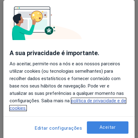
Dra. Fernanda Galheto
Psicólogo
1 opinião
Rua josé Elias Garcia (nº59, 2dt), Mafra
•
Mapa
A sua privacidade é importante.
Consultório privado
Primeira consulta Psicologia
desde 50 €
Ao aceitar, permite-nos a nós e aos nossos parceiros
utilizar cookies (ou tecnologias semelhantes) para
Esse especialista não oferece agendamento online para esse endereço.
recolher dados estatísticos e fornecer conteúdo com
base nos seus hábitos de navegação. Pode ver e
Solicite um atendimento
atualizar as suas preferências a qualquer momento nas
configurações. Saiba mais na
política de privacidade e de
cookies.
Aceitar
Editar configurações