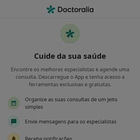
Men
Transtorno Obsessivo-Compulsivo • Santa Maria da Feira, Aveiro
Filters
• 1
Mapa
Transtorno Obsessivo-Compulsivo, Santa
Cuide da sua saúde
Maria da Feira
Como classificamos os resultados
Encontre os melhores especialistas e agende uma
consulta. Descarregue o App e tenha acesso a
ferramentas exclusivas e gratuitas.
Qual é a especialização que procura?
Organize as suas consultas de um jeito
Psicólogo
Psiquiatra
Pediatra
Terape
simples
Envie mensagens para os especialistas
Receba notificações