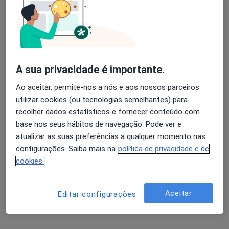
Dra. Filipa Catarina de Almeida Coelho
Psicólogo
26 opiniões
A sua privacidade é importante.
Morada 1
Morada 2
Ao aceitar, permite-nos a nós e aos nossos parceiros
utilizar cookies (ou tecnologias semelhantes) para
recolher dados estatísticos e fornecer conteúdo com
Rua das Caniças, São João de Ver
•
Mapa
base nos seus hábitos de navegação. Pode ver e
Clínica privada Bom SPOT
atualizar as suas preferências a qualquer momento nas
Consulta online
75 €
configurações. Saiba mais na
política de privacidade e de
Esse especialista não oferece agendamento online para esse endereço.
cookies.
Solicite um atendimento
Aceitar
Editar configurações