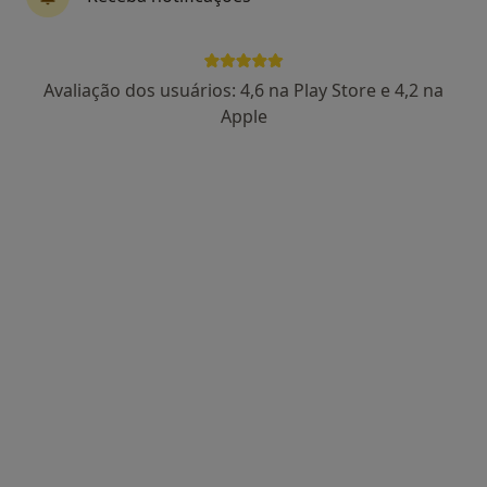
Avaliação dos usuários: 4,6 na Play Store e 4,2 na
Dra. Liliana Cruz
Apple
Psicólogo
18 opiniões
Rua da República 1994, Santa Maria da Feira
•
Mapa
Consultório de Psicologia - Presencial e Online - Santa Maria da Feira
Consulta online de Psicologia
50 €
Esse especialista não oferece agendamento online para esse endereço.
Solicite um atendimento