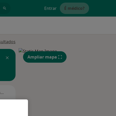
Entrar
É médico?
sultados
Ampliar mapa
Segunda-feira
Ter,
Qua
Qui,
11 Ago
12 Ago
13 Ago