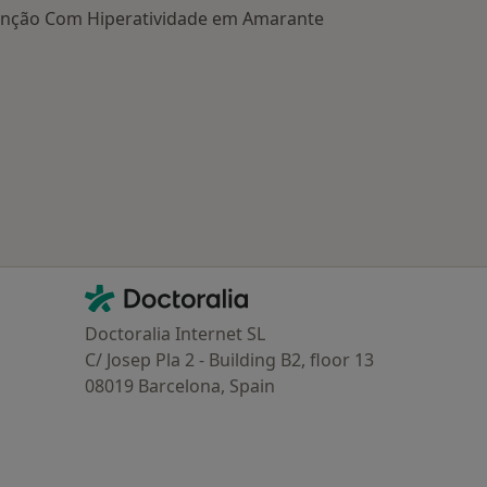
tenção Com Hiperatividade em Amarante
oenças relacionadas em Amarante
Contacto
Doctoralia - Homepage
Doctoralia Internet SL
C/ Josep Pla 2 - Building B2, floor 13
08019 Barcelona, Spain