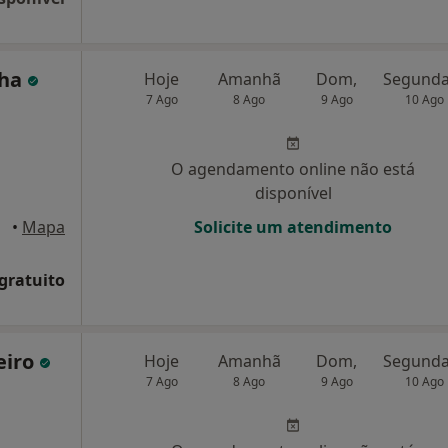
nha
Hoje
Amanhã
Dom,
7 Ago
8 Ago
9 Ago
10 Ago
O agendamento online não está
disponível
•
Mapa
Solicite um atendimento
 gratuito
eiro
Hoje
Amanhã
Dom,
7 Ago
8 Ago
9 Ago
10 Ago