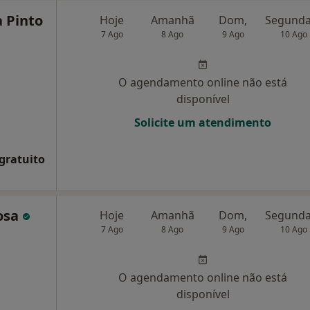
 Pinto
Hoje
Amanhã
Dom,
7 Ago
8 Ago
9 Ago
10 Ago
O agendamento online não está
disponível
Solicite um atendimento
 gratuito
osa
Hoje
Amanhã
Dom,
7 Ago
8 Ago
9 Ago
10 Ago
O agendamento online não está
disponível