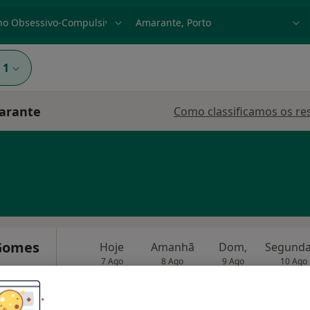
dade, doença ou nome
p. ex. Lisboa
1
marante
Como classificamos os re
 Gomes
Hoje
Amanhã
Dom,
7 Ago
8 Ago
9 Ago
10 Ago
O agendamento online não está