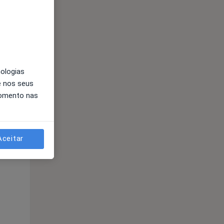
nologias
e nos seus
momento nas
Segunda-feira
Ter,
Qua
Qui,
11 Ago
12 Ago
13 Ago
Aceitar