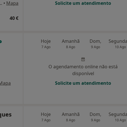
 do Marco, 745, Marco de Canaveses
•
Mapa
Solicite um atendimento
40 €
Hoje
Amanhã
Dom,
7 Ago
8 Ago
9 Ago
10 Ago
O agendamento online não está
disponível
Mapa
Solicite um atendimento
ques
Hoje
Amanhã
Dom,
7 Ago
8 Ago
9 Ago
10 Ago