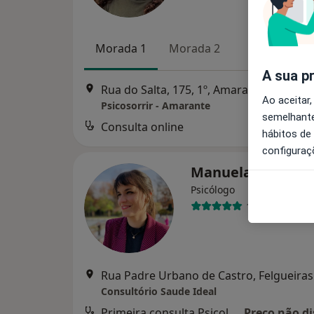
Morada 1
Morada 2
A sua p
Rua do Salta, 175, 1º, Amarante
•
Mapa
Ao aceitar,
Psicosorrir - Amarante
semelhante
Consulta online
hábitos de
configuraç
Manuela Marque
Psicólogo
11 opiniões
Rua Padre Urbano de Castro, Felgueiras
Consultório Saude Ideal
Primeira consulta Psicologia
Preço não di