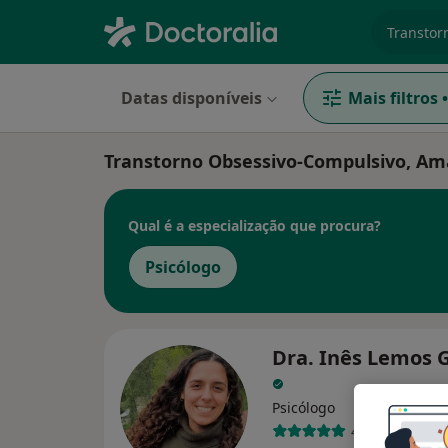
especiali
Datas disponíveis
Mais filtros
•
Transtorno Obsessivo-Compulsivo, A
Qual é a especialização que procura?
Psicólogo
Dra. Inês Lemos
Psicólogo
4 opiniões