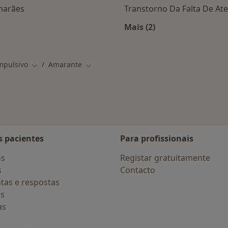
marães
Transtorno Da Falta De A
Mais (2)
s Amarante
Mais na categoria: D
mpulsivo
Amarante
Mudar de cidade
Mudar de cidade
s pacientes
Para profissionais
os
Registar gratuitamente
s
Contacto
tas e respostas
os
as