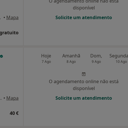
O agendamento online não está
disponível
, Amarante
•
Mapa
Solicite um atendimento
 gratuito
Hoje
Amanhã
Dom,
7 Ago
8 Ago
9 Ago
10 Ago
O agendamento online não está
disponível
n95 Lixa, Felgueiras
•
Mapa
Solicite um atendimento
40 €