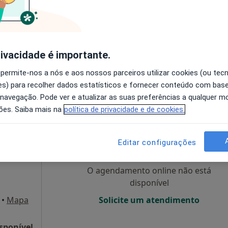
disponível
Solicite um atendimento
rivacidade é importante.
 permite-nos a nós e aos nossos parceiros utilizar cookies (ou tec
s) para recolher dados estatísticos e fornecer conteúdo com bas
30 €
 navegação. Pode ver e atualizar as suas preferências a qualquer 
ões. Saiba mais na
política de privacidade e de cookies.
s
Hoje
Amanhã
Dom,
7 Ago
8 Ago
9 Ago
10 Ago
Editar configurações
O agendamento online não está
disponível
•
Mapa
Solicite um atendimento
sponível