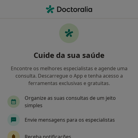
Men
Transtorno Da Falta De Atenção Com Hiperatividade • Oeiras, Lisboa
Filters
• 1
Mapa
Transtorno Da Falta De Atenção Com
Cuide da sua saúde
Hiperatividade, Oeiras
Como classificamos os resultados
Encontre os melhores especialistas e agende uma
consulta. Descarregue o App e tenha acesso a
ferramentas exclusivas e gratuitas.
Qual é a especialização que procura?
Organize as suas consultas de um jeito
Psicólogo
Psiquiatra
Ginecologista
T
simples
Envie mensagens para os especialistas
Receba notificações