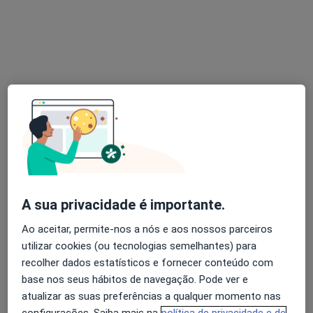
Dra. Beatriz Afonso
Psicólogo
11 opiniões
Rua João Chagas, Lisboa
•
Mapa
Clínica Inês Sampaio Figueiredo
A sua privacidade é importante.
Primeira consulta Psicologia
desde 70 €
Ao aceitar, permite-nos a nós e aos nossos parceiros
Esse especialista não oferece agendamento online para esse endereço.
utilizar cookies (ou tecnologias semelhantes) para
Solicite um atendimento
recolher dados estatísticos e fornecer conteúdo com
base nos seus hábitos de navegação. Pode ver e
atualizar as suas preferências a qualquer momento nas