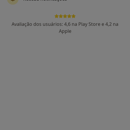
Avaliação dos usuários: 4,6 na Play Store e 4,2 na
Dra. Catarina Lucas
Apple
Psicólogo
86 opiniões
Morada 1
Morada 2
Rua Manuel da Silva Leal, nº 7A, Lisboa
•
Mapa
Centro Catarina Lucas
Primeira consulta Psicologia
desde 60 €
Esse especialista não oferece agendamento online para esse endereço.
Solicite um atendimento