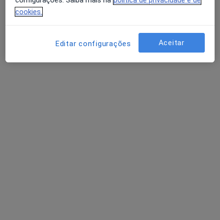
configurações. Saiba mais na
política de privacidade e de
cookies.
Aceitar
Editar configurações
Dra. Alexandra Pinto
Psicólogo
4 opiniões
Praceta de Portugal, 63 A Quinta de São Gonçalo, Carcavelos
•
Mapa
SENTE - Cowork Terapêutico
Primeira consulta Psicologia
50 €
Esse especialista não oferece agendamento online para esse endereço.
Solicite um atendimento