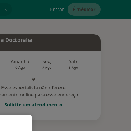
Entrar
É médico?
a Doctoralia
Amanhã
Sex,
Sáb,
Dom,
6 Ago
7 Ago
8 Ago
9 Ago
10 Ag
Esse especialista não oferece
amento online para esse endereço.
Solicite um atendimento