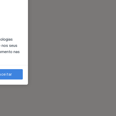
nologias
e nos seus
momento nas
Aceitar