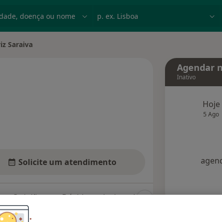
dade, doença ou nome
p. ex. Lisboa
iz Saraiva
de
Agendar n
Inativo
Hoje
 especializações
5 Ago
agend
Solicite um atendimento
Opiniões
Dúvidas solucionadas (9)