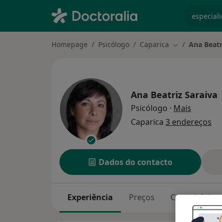
especiali
Homepage
Psicólogo
Caparica
Ana Beatr
Mudar de cida
Ana Beatriz Saraiva
sobre as
Psicólogo
·
Mais
Caparica
3 endereços
Dados do contacto
Experiência
Preços
Consultórios