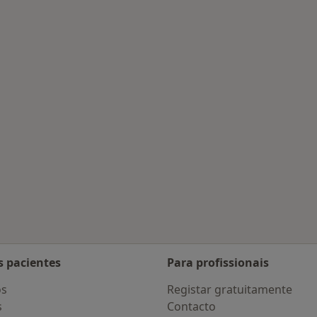
 Caparica
s pacientes
Para profissionais
os
Registar gratuitamente
s
Contacto