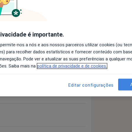
ratividade
a11y_sr_more_diseases
Da Personalidade
+1
rivacidade é importante.
 permite-nos a nós e aos nossos parceiros utilizar cookies (ou tec
 detalhes
s) para recolher dados estatísticos e fornecer conteúdo com bas
bre a experiência
 navegação. Pode ver e atualizar as suas preferências a qualquer 
ões. Saiba mais na
política de privacidade e de cookies.
Editar configurações