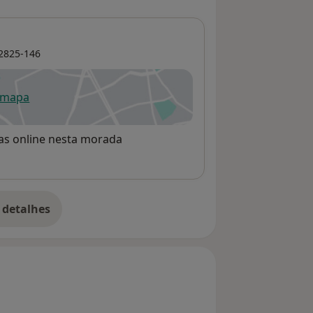
2825-146
 mapa
re num novo separador
rvas online nesta morada
 detalhes
bre o endereço