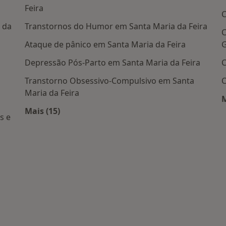
Feira
C
 da
Transtornos do Humor em Santa Maria da Feira
C
Ataque de pânico em Santa Maria da Feira
G
Depressão Pós-Parto em Santa Maria da Feira
C
Transtorno Obsessivo-Compulsivo em Santa
C
Maria da Feira
M
Mais (15)
s e
Mais na categoria: Doenças mais tratadas
is populares