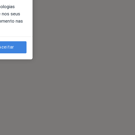
nologias
e nos seus
momento nas
Aceitar