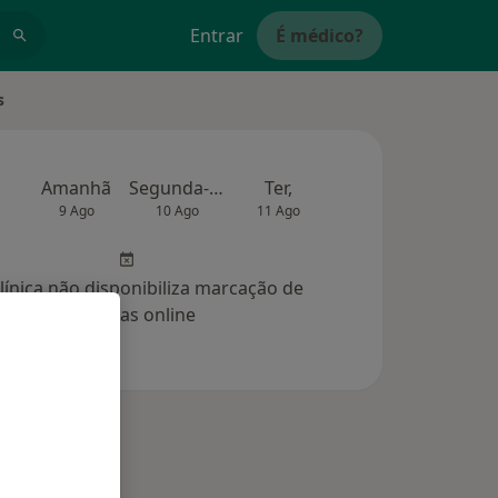
Entrar
É médico?
s
Amanhã
Segunda-feira
Ter,
Qua
Qui,
9 Ago
10 Ago
11 Ago
12 Ago
13 Ag
clínica não disponibiliza marcação de
consultas online