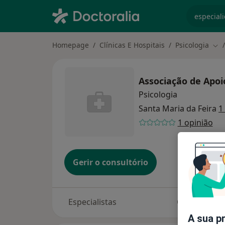
especiali
Homepage
Clínicas E Hospitais
Psicologia
Mud
Associação de Apoio
Psicologia
Santa Maria da Feira
1
1 opinião
Gerir o consultório
Especialistas
Consultório
A sua p