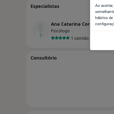
Especialistas
Ao aceitar,
semelhante
hábitos de
Ana Catarina Correia
configuraç
Psicólogo
1 opinião
Consultório