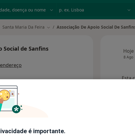
dade, doença ou nome
p. ex. Lisboa
Santa Maria Da Feira
Associação De Apoio Social De Sanfin
ar de cidade
Mudar de cidade
 Social de Sanfins
Hoje
8 Ago
 endereço
Esta 
s
Opiniões
rivacidade é importante.