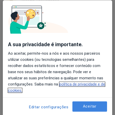
1 opinião
Rua 12, nº 804, Espinho
•
Mapa
Avaliação dos usuários: 4,6 na Play Store e 4,2 na
Espimar-Clínica Médico Cirúrgica
Apple
Nenhum profissional neste centro médico tem consultas disponíveis
Mostrar perfil
A sua privacidade é importante.
Ao aceitar, permite-nos a nós e aos nossos parceiros
utilizar cookies (ou tecnologias semelhantes) para
recolher dados estatísticos e fornecer conteúdo com
base nos seus hábitos de navegação. Pode ver e
atualizar as suas preferências a qualquer momento nas
configurações. Saiba mais na
política de privacidade e de
cookies.
Clínica Jardins Do Castelo
·
Mais
Cirurgião geral, Acupuntor, Alergologista
Aceitar
Editar configurações
1 opinião