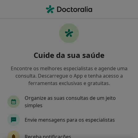
Men
Cirurgia Geral • Santa Maria da Feira, Aveiro
Filters
• 1
Mapa
Clínicas cirurgia geral em Santa Maria da
Cuide da sua saúde
Feira
Como classificamos os resultados
Encontre os melhores especialistas e agende uma
consulta. Descarregue o App e tenha acesso a
ferramentas exclusivas e gratuitas.
Organize as suas consultas de um jeito
simples
Envie mensagens para os especialistas
Espimar-Clínica Médico Cirúrgica
Receba notificações
·
Mais
Cirurgião geral, Acupuntor, Alergologista