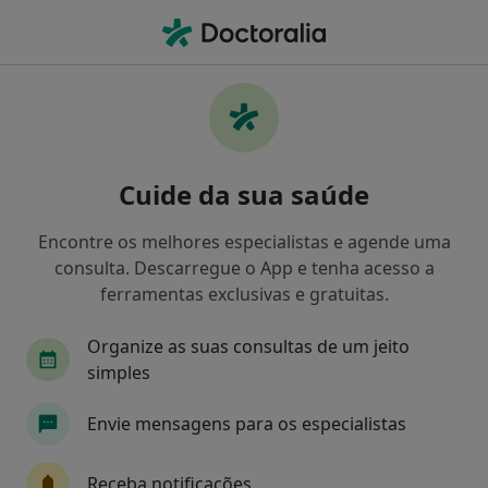
Men
Terapia Ocupacional • Santa Maria da Feira, Aveiro
Filters
• 1
Mapa
Clínicas terapia ocupacional em Santa
Cuide da sua saúde
Maria da Feira
Como classificamos os resultados
Encontre os melhores especialistas e agende uma
consulta. Descarregue o App e tenha acesso a
ferramentas exclusivas e gratuitas.
Organize as suas consultas de um jeito
simples
Envie mensagens para os especialistas
Clínica Pronunciar
Receba notificações
·
Mais
Terapeuta ocupacional, Neurologista, Osteopata