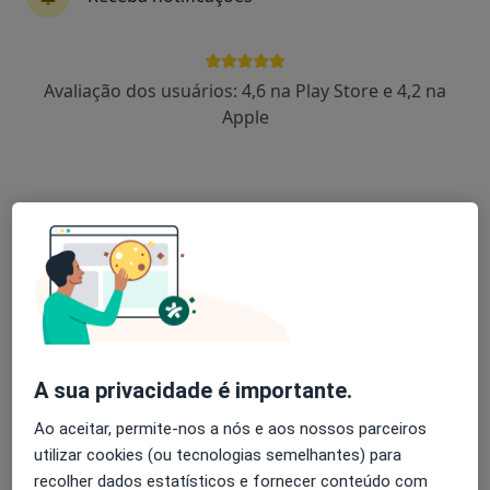
Morada 1
Morada 2
Avaliação dos usuários: 4,6 na Play Store e 4,2 na
Travessa da Laranjeira, 101, Paços de Brandão
•
Mapa
Apple
Clínica Pronunciar
Nenhum profissional neste centro médico tem consultas disponíveis
Mostrar perfil
A sua privacidade é importante.
Ao aceitar, permite-nos a nós e aos nossos parceiros
utilizar cookies (ou tecnologias semelhantes) para
Clínica Médica e Dentária Dra Edite
recolher dados estatísticos e fornecer conteúdo com