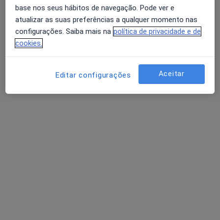
Menezes
base nos seus hábitos de navegação. Pode ver e
·
Mais
Terapeuta ocupacional, Acupuntor, Fisioterapeuta
atualizar as suas preferências a qualquer momento nas
configurações. Saiba mais na
política de privacidade e de
Rua Ferreira de Castro 105, Santa Maria da Feira
•
Mapa
cookies.
Clínica Médica e Dentária Dra Edite Menezes
Nenhum profissional neste centro médico tem consultas disponíveis
Aceitar
Editar configurações
Mostrar perfil
Clínica Cuidar para Crescer
·
Mais
Terapeuta ocupacional, Psicólogo, Psiquiatra