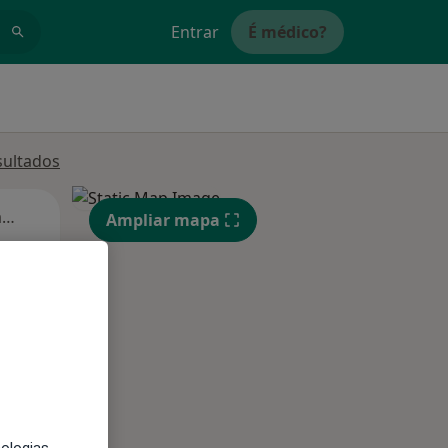
Entrar
É médico?
sultados
Segunda-feira
Ter,
Qua
Qui,
Ampliar mapa
11 Ago
12 Ago
13 Ago
nologias