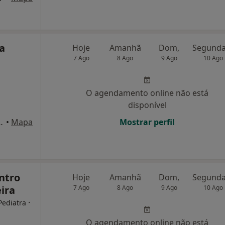
a
Hoje
Amanhã
Dom,
7 Ago
8 Ago
9 Ago
10 Ago
O agendamento online não está
disponível
 1º, Oliveira de Azeméis
•
Mapa
Mostrar perfil
entro
Hoje
Amanhã
Dom,
ira
7 Ago
8 Ago
9 Ago
10 Ago
·
Pediatra
O agendamento online não está