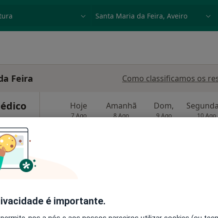
dade, doença ou nome
p. ex. Lisboa
da Feira
Como classificamos os re
Médico
Hoje
Amanhã
Dom,
7 Ago
8 Ago
9 Ago
10 Ago
·
línicas
O agendamento online não está
disponível
Mostrar perfil
rivacidade é importante.
 permite-nos a nós e aos nossos parceiros utilizar cookies (ou tec