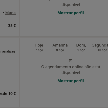
disponível
 Sá, nº 27, Santa Maria da Feira
•
Mapa
Mostrar perfil
35 €
Hoje
Amanhã
Dom,
7 Ago
8 Ago
9 Ago
10 Ago
m análises
O agendamento online não está
disponível
Mostrar perfil
esde 10 €