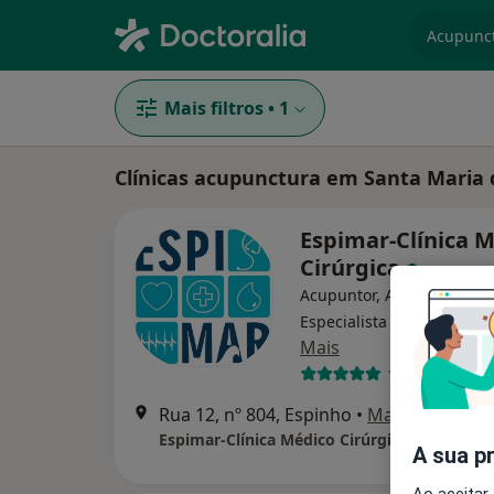
especiali
Mais filtros
•
1
Clínicas acupunctura em Santa Maria 
Espimar-Clínica 
Cirúrgica
Acupuntor, Alergologista,
Especialista em análises c
Mais
1 opinião
Rua 12, nº 804, Espinho
•
Mapa
Espimar-Clínica Médico Cirúrgica
A sua p
Ao aceitar,