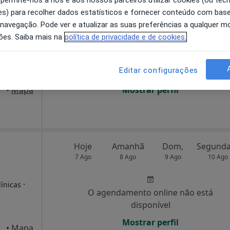
s) para recolher dados estatísticos e fornecer conteúdo com bas
Hoje
Amanhã
Dom,
 navegação. Pode ver e atualizar as suas preferências a qualquer 
e
7 Ago
8 Ago
9 Ago
10 Ago
ões. Saiba mais na
política de privacidade e de cookies.
,
O agendamento online não está
Editar configurações
disponível
•
Mapa
Mostrar perfil
Hoje
Amanhã
Dom,
7 Ago
8 Ago
9 Ago
10 Ago
·
línicas
O agendamento online não está
disponível
Mostrar perfil
a Maria da Feira
•
Mapa