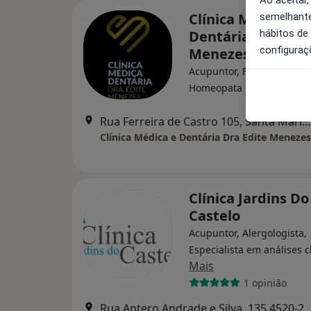
Clínica Médica e
semelhante
hábitos de
Dentária Dra Edit
configuraç
Menezes
Acupuntor, Fisioterapeuta
·
Mais
Homeopata
Rua Ferreira de Castro 105, Santa Maria da Feira
Clínica Médica e Dentária Dra Edite Menezes
Clínica Jardins Do
Castelo
Acupuntor, Alergologista,
Especialista em análises c
Mais
1 opinião
Rua Antero Andrade e Silva, 135 4520-290 Feira, Sant