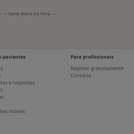
Santa Maria Da Feira
Mudar de cidade
Mudar de cidade
s pacientes
Para profissionais
os
Registar gratuitamente
s
Contacto
tas e respostas
os
as
ções móveis