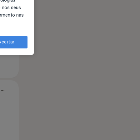
e nos seus
Segunda-feira
Ter,
Qua
Qui,
momento nas
11 Ago
12 Ago
13 Ago
Aceitar
Segunda-feira
Ter,
Qua
Qui,
11 Ago
12 Ago
13 Ago