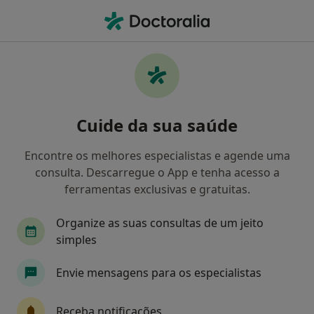
Men
Nutrição • Santa Maria da Feira, Aveiro
Filters
• 1
Mapa
Clínicas nutrição em Santa Maria da Feira
Cuide da sua saúde
Como classificamos os resultados
Encontre os melhores especialistas e agende uma
consulta. Descarregue o App e tenha acesso a
ferramentas exclusivas e gratuitas.
Organize as suas consultas de um jeito
simples
Envie mensagens para os especialistas
Espimar-Clínica Médico Cirúrgica
·
Mais
Nutricionista, Acupuntor, Alergologista
Receba notificações