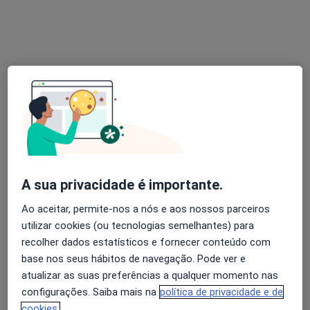
Nenhum profissional neste centro médico tem consultas disponíveis
Mostrar perfil
A sua privacidade é importante.
Clínica Médica e Dentária Dra Edite
Ao aceitar, permite-nos a nós e aos nossos parceiros
Menezes
utilizar cookies (ou tecnologias semelhantes) para
·
Mais
recolher dados estatísticos e fornecer conteúdo com
Nutricionista, Acupuntor, Fisioterapeuta
base nos seus hábitos de navegação. Pode ver e
Rua Ferreira de Castro 105, Santa Maria da Feira
•
Mapa
atualizar as suas preferências a qualquer momento nas
Clínica Médica e Dentária Dra Edite Menezes
configurações. Saiba mais na
política de privacidade e de
Nenhum profissional neste centro médico tem consultas disponíveis
cookies.