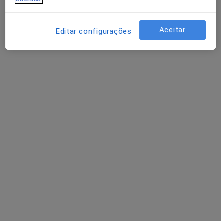
Mostrar perfil
Aceitar
Editar configurações
Clínica Drª Fabiana Rodrigues - Saúde
Integrativa
·
Mais
Nutricionista, Médico de família, Osteopata
Rua Doutor Henrique Veiga Macedo no16a,
•
Mapa
Clínica Drª Fabiana Rodrigues - Saúde Integrativa
Nenhum profissional neste centro médico tem consultas disponíveis
Mostrar perfil