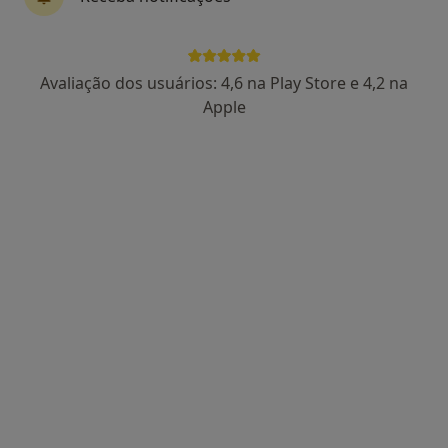
1 opinião
Rua 12, nº 804, Espinho
•
Mapa
Espimar-Clínica Médico Cirúrgica
Avaliação dos usuários: 4,6 na Play Store e 4,2 na
Nenhum profissional neste centro médico tem consultas disponíveis
Apple
Mostrar perfil
Optisaude
·
Mais
Nutricionista, Clínico geral, Dermatologista
Av. Dr. Renato Araujo 263, São João Da Madeira
•
Mapa
Optisaude