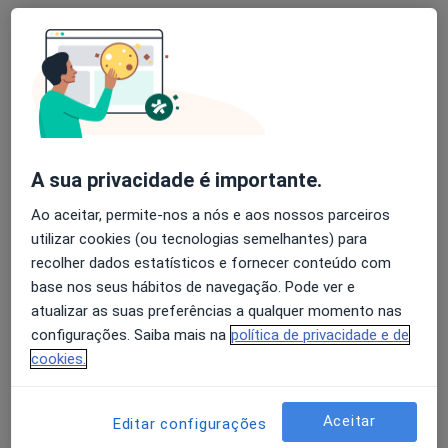
Nenhum profissional neste centro médico tem consultas disponíveis
Mostrar perfil
A sua privacidade é importante.
Ao aceitar, permite-nos a nós e aos nossos parceiros
utilizar cookies (ou tecnologias semelhantes) para
recolher dados estatísticos e fornecer conteúdo com
Clínica Simões Pereira
base nos seus hábitos de navegação. Pode ver e
·
Mais
atualizar as suas preferências a qualquer momento nas
Psicólogo, Dentista, Médico de família
configurações. Saiba mais na
política de privacidade e de
Rua do Facho 7, Oiã
•
Mapa
cookies.
Clínica Simões Pereira
Nenhum profissional neste centro médico tem consultas disponíveis
Aceitar
Editar configurações
Mostrar perfil