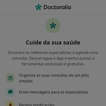
Men
Psicologia • Aveiro, Aveiro
Filters
• 1
Mapa
Clínicas psicologia em Aveiro
Cuide da sua saúde
Como classificamos os resultados
Encontre os melhores especialistas e agende uma
consulta. Descarregue o App e tenha acesso a
ferramentas exclusivas e gratuitas.
Organize as suas consultas de um jeito
simples
Envie mensagens para os especialistas
Upcare-Medical Center, Lda
·
Psicólogo, Especialista em análises clínicas, Cardiologista
Receba notificações