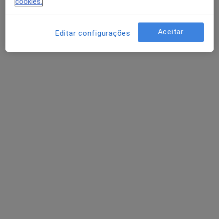
cookies.
Filipa Tavares
Aceitar
Editar configurações
Psicólogo
12 opiniões
Rua São João de Deus 10, Setúbal
•
Mapa
Entrediálogos - Setúbal
Consulta online
50 €
Esse especialista não oferece agendamento online para esse endereço.
Solicite um atendimento