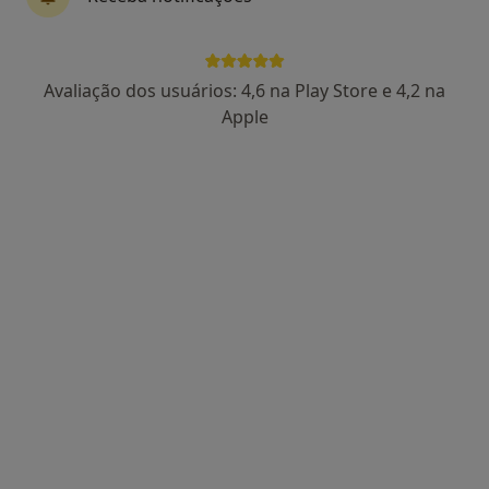
Dr. Israel Guimarães
Avaliação dos usuários: 4,6 na Play Store e 4,2 na
Psicólogo
Apple
87 opiniões
Setúbal, Setúbal
•
Mapa
Consulta Online Setúbal
Consulta online
60 €
Esse especialista não oferece agendamento online para esse endereço.
Solicite um atendimento