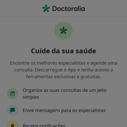
Men
Setúbal, Setúbal
Filters
Mapa
Setúbal
Cuide da sua saúde
Como classificamos os resultados
Encontre os melhores especialistas e agende uma
consulta. Descarregue o App e tenha acesso a
Qual é a especialização que procura?
ferramentas exclusivas e gratuitas.
Psicólogo
Dentista
Clínico geral
Ofta
Organize as suas consultas de um jeito
simples
Envie mensagens para os especialistas
Receba notificações